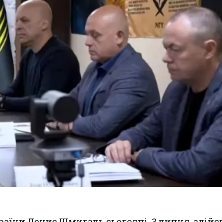
раїни Денис Шмигаль сьогодні, 3 липня, здій