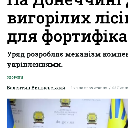
вигорілих ліс
для фортифіка
Уряд розробляє механізм компенс
укріпленнями.
ЗДОРОВ'Я
Валентин Вишневський
1 хв на прочитання
03 Липня 