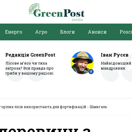
Енерго
Агро
Блоги
Анонси
Розс
Редакція GreenPost
Іван Русєв
Лісове м’ясо чи тиха
Найвідоміший 
загроза? Вся правда про
мандрівник
гриби у вашому раціоні
горілих лісів використають для фортифікацій - Шмигаль
деревину з