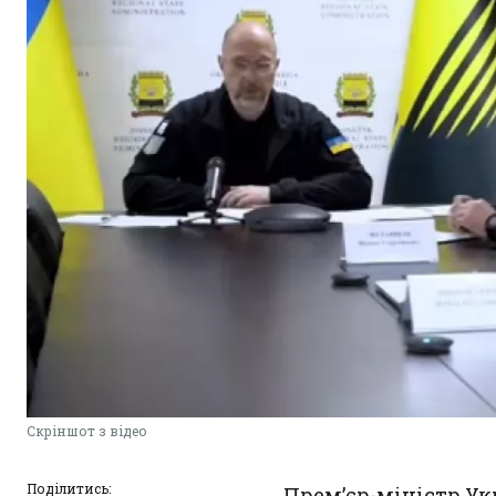
Скріншот з відео
Поділитись:
Прем’єр-міністр Ук