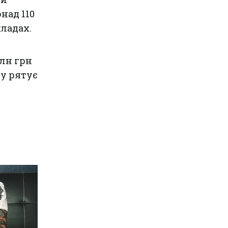
над 110
кладах.
лн грн
му рятує