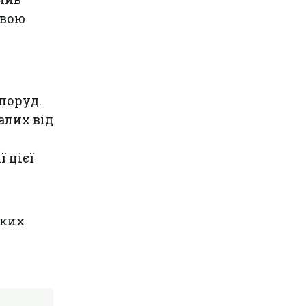
овою
поруд.
алих від
 цієї
яких