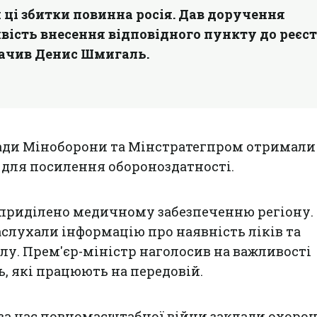
ці збитки повинна росія. Дав доручення
ість внесення відповідного пункту до реєс
значив Денис Шмигаль.
ади Міноборони та Мінстратегпром отримали
 для посилення обороноздатності.
 приділено медичному забезпеченню регіону.
слухали інформацію про наявність ліків та
у. Прем'єр-міністр наголосив на важливості
, які працюють на передовій.
 за час повномасштабної війни заклади охоро