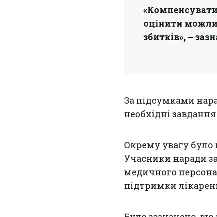
«Компенсувати 
оцінити можлив
збитків», – за
За підсумками нар
необхідні завдання
Окрему увагу було
Учасники наради за
медичного персонал
підтримки лікарень
Було зазначено, що