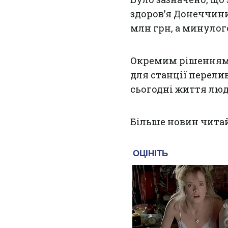
здоров’я Донеччин
млн грн, а минулог
Окремим рішенням у
для станції перели
сьогодні життя люд
Більше новин чита