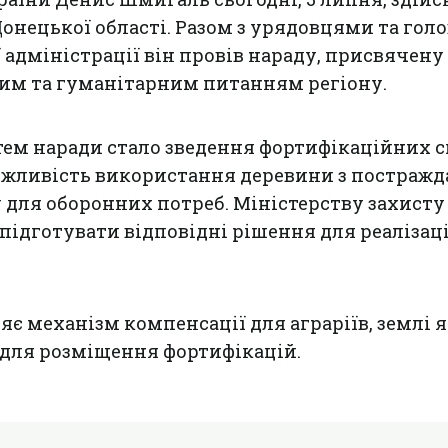
Донецької області. Разом з урядовцями та гол
 адміністрації він провів нараду, присвячену
м та гуманітарним питанням регіону.
тем наради стало зведення фортифікаційних с
ожливість використання деревини з постражд
у для оборонних потреб. Міністерству захисту
підготувати відповідні рішення для реалізації
яє механізм компенсації для аграріїв, землі 
для розміщення фортифікацій.