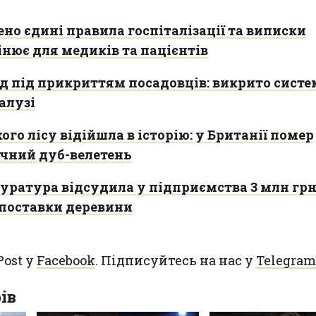
ено єдині правила госпіталізації та виписки
мінює для медиків та пацієнтів
 під прикриттям посадовців: викрито систе
алузі
го лісу відійшла в історію: у Британії помер
ічний дуб-велетень
уратура відсудила у підприємства 3 млн гр
 поставки деревини
Post у
Facebook
. Підписуйтесь на нас у
Telegram