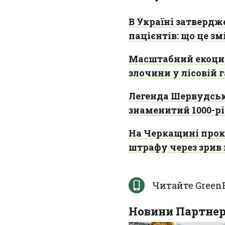
В Україні затвердж
пацієнтів: що це з
Масштабний екоцид
злочини у лісовій г
Легенда Шервудсько
знаменитий 1000-р
На Черкащині прок
штрафу через зрив
Читайте Green