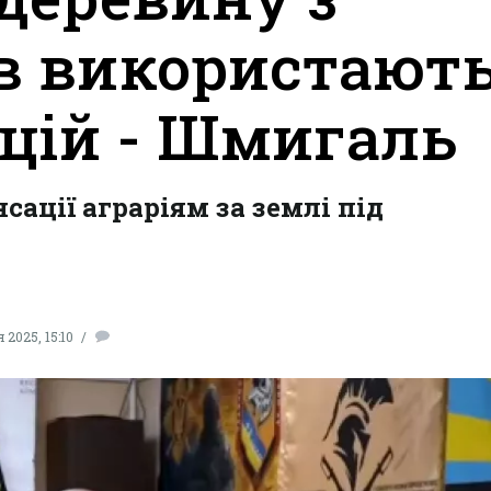
ів використают
цій - Шмигаль
ації аграріям за землі під
2025, 15:10