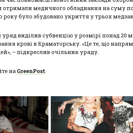
и отримали медичного обладнання на суму по
о року було збудовано укриття у трьох медза
ряд виділив субвенцію у розмірі понад 20 м
вання крові в Краматорську. «Це те, що напря
ей», – підкреслив очільник уряду.
йте на
GreenPost
.