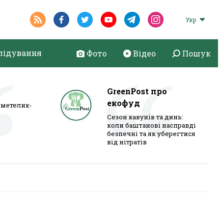
Укр
лідування
Фото
Відео
Пошук
GreenPost про
екофуд
метелик-
Сезон кавунів та динь:
коли баштанові насправді
безпечні та як уберегтися
від нітратів