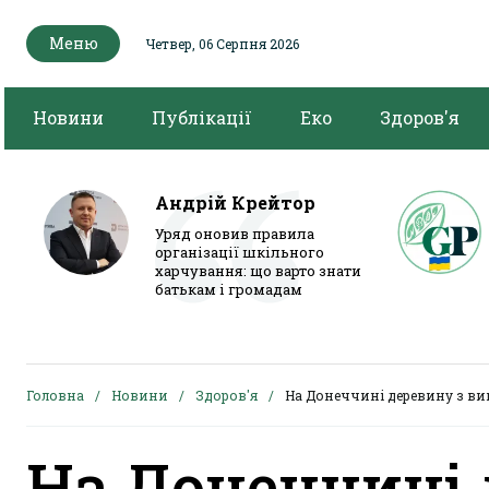
Меню
Четвер, 06 Серпня 2026
Новини
Публікації
Еко
Здоров'я
Андрій Крейтор
Уряд оновив правила
організації шкільного
харчування: що варто знати
батькам і громадам
Головна
Новини
Здоров'я
На Донеччині деревину з ви
На Донеччині 