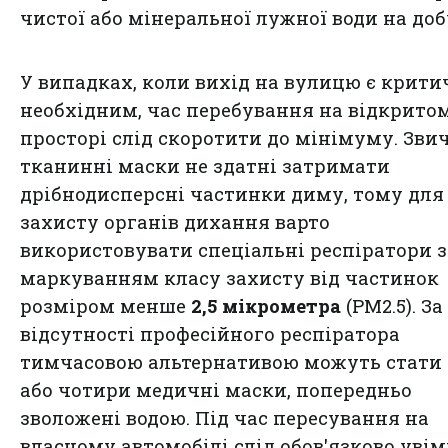
чистої або мінеральної лужної води на доб
У випадках, коли вихід на вулицю є крити
необхідним, час перебування на відкрито
просторі слід скоротити до мінімуму. Зви
тканинні маски не здатні затримати
дрібнодисперсні частинки диму, тому для
захисту органів дихання варто
використовувати спеціальні респіратори з
маркуванням класу захисту від частинок
розміром менше
2,5 мікрометра
(PM2.5). За
відсутності професійного респіратора
тимчасовою альтернативою можуть стати
або чотири медичні маски, попередньо
зволожені водою. Під час пересування на
власному автомобілі слід обов'язково уві