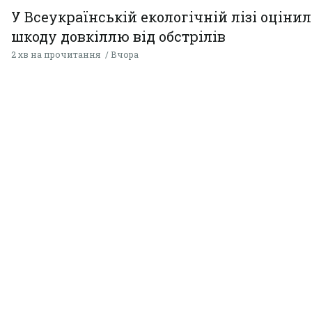
У Всеукраїнській екологічній лізі оціни
шкоду довкіллю від обстрілів
2 хв на прочитання
Вчора