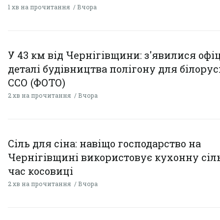
1 хв на прочитання
Вчора
У 43 км від Чернігівщини: з'явилися офі
деталі будівництва полігону для білору
ССО (ФОТО)
2 хв на прочитання
Вчора
Сіль для сіна: навіщо господарство на
Чернігівщині використовує кухонну сіль
час косовиці
2 хв на прочитання
Вчора