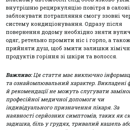
внутрішню рециркуляцію повітря в салоні
заблокувати потрапляння смогу ззовні че
систему кондиціонування. Одразу після
повернення додому необхідно зняти вули
одяг, ретельно промити ніс і горло, а тако
прийняти душ, щоб змити залишки хіміч
продуктів горіння зі шкіри та волосся.
Важливо:
Ця стаття має виключно інформа
та ознайомлювальний характер. Викладені 
й рекомендації не можуть слугувати замін
професійної медичної допомоги чи
індивідуального призначення лікаря. За
наявності серйозних симптомів, таких як с
задишка, біль у грудях, тривалий кашель аб