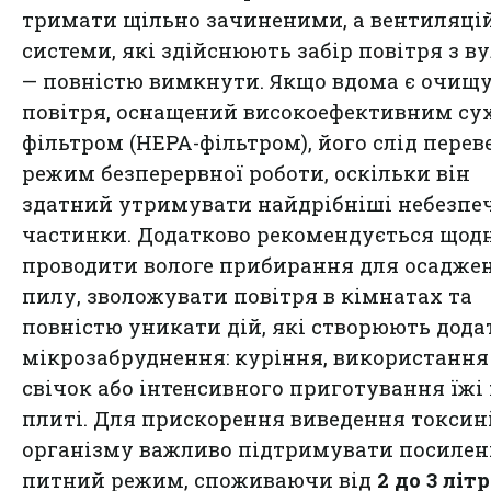
тримати щільно зачиненими, а вентиляці
системи, які здійснюють забір повітря з ву
— повністю вимкнути. Якщо вдома є очищ
повітря, оснащений високоефективним су
фільтром (НЕРА-фільтром), його слід перев
режим безперервної роботи, оскільки він
здатний утримувати найдрібніші небезпе
частинки. Додатково рекомендується щод
проводити вологе прибирання для осадже
пилу, зволожувати повітря в кімнатах та
повністю уникати дій, які створюють дода
мікрозабруднення: куріння, використання
свічок або інтенсивного приготування їжі
плиті. Для прискорення виведення токсині
організму важливо підтримувати посиле
питний режим, споживаючи від
2 до 3 літр