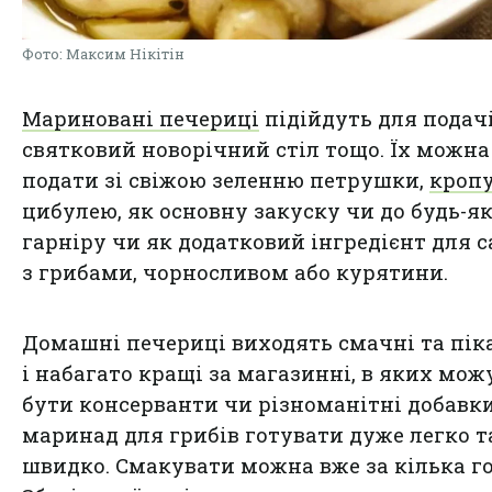
Фото: Максим Нікітін
Мариновані печериці
підійдуть для подач
святковий новорічний стіл тощо. Їх можна
подати зі свіжою зеленню петрушки,
кроп
цибулею, як основну закуску чи до будь-я
гарніру чи як додатковий інгредієнт для 
з грибами, чорносливом або курятини.
Домашні печериці виходять смачні та піка
і набагато кращі за магазинні, в яких мож
бути консерванти чи різноманітні добавки
маринад для грибів готувати дуже легко т
швидко. Смакувати можна вже за кілька г