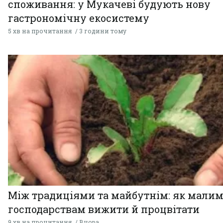
споживання: у Мукачеві будують нову
гастрономічну екосистему
5 хв на прочитання
3 години тому
Між традиціями та майбутнім: як мали
господарствам вижити й процвітати
9 хв на прочитання
Вчора