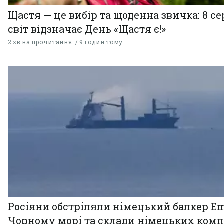
Щастя — це вибір та щоденна звичка: 8 с
світ відзначає День «Щастя є!»
2 хв на прочитання
9 годин тому
Росіяни обстріляли німецький балкер Em
Чорному морі та склади німецьких комп