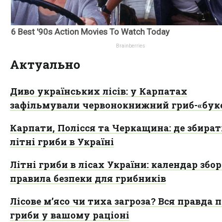
Актуально
Диво українських лісів: у Карпатах
зафільмували червонокнижний гриб-«бук
Карпати, Полісся та Черкащина: де збира
літні гриби в Україні
Літні гриби в лісах України: календар збор
правила безпеки для грибників
Лісове м’ясо чи тиха загроза? Вся правда 
гриби у вашому раціоні