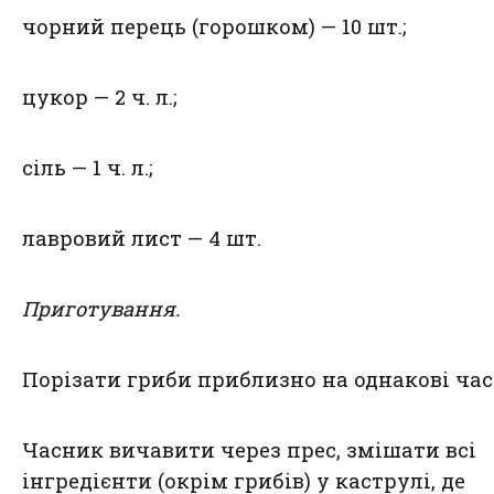
чорний перець (горошком) — 10 шт.;
цукор — 2 ч. л.;
сіль — 1 ч. л.;
лавровий лист — 4 шт.
Приготування.
Порізати гриби приблизно на однакові час
Часник вичавити через прес, змішати всі
інгредієнти (окрім грибів) у каструлі, де