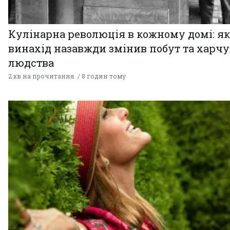
Кулінарна революція в кожному домі: як
винахід назавжди змінив побут та харч
людства
2 хв на прочитання
8 годин тому