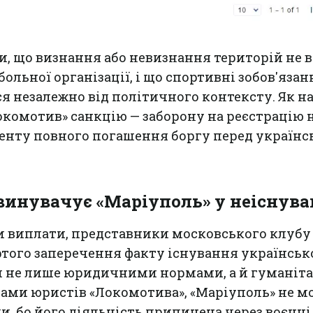
ли, що визнання або невизнання територій не 
ольної організації, і що спортивні зобов'язан
 незалежно від політичного контексту. Як на
окомотив» санкцію — заборону на реєстрацію 
менту повного погашення боргу перед україн
винувачує «Маріуполь» у неіснува
и виплати, представники московського клубу
ртого заперечення факту існування українськ
и не лише юридичними нормами, а й гуманіт
вами юристів «Локомотива», «Маріуполь» не м
, бо його діяльність припинена через воєнні 