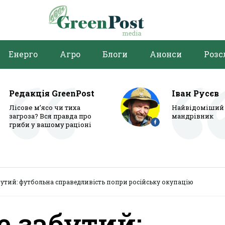
Енерго
Агро
Блоги
Анонси
Розс
Редакція GreenPost
Іван Русєв
Лісове м’ясо чи тиха
Найвідоміший 
загроза? Вся правда про
мандрівник
гриби у вашому раціоні
бутий: футбольна справедливість попри російську окупацію
е забутий: