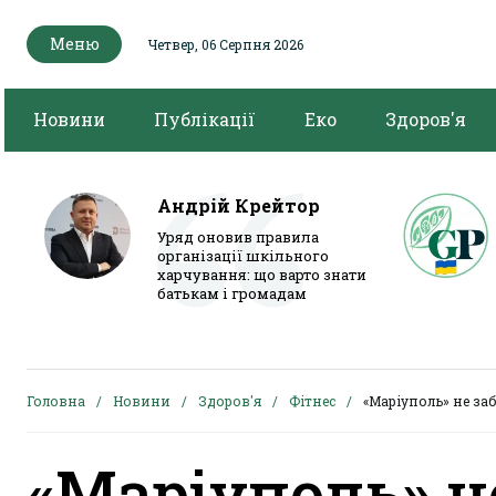
Меню
Четвер, 06 Серпня 2026
Новини
Публікації
Еко
Здоров'я
Андрій Крейтор
Уряд оновив правила
організації шкільного
харчування: що варто знати
батькам і громадам
Головна
Новини
Здоров'я
Фітнес
«Маріуполь» не за
«Маріуполь» н