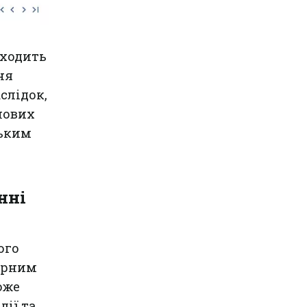
входить
ня
слідок,
нових
ським
нні
ого
арним
оже
дії та