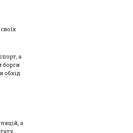
 своїх
спорт, а
и борги
в обхід
ляцій, а
тату.