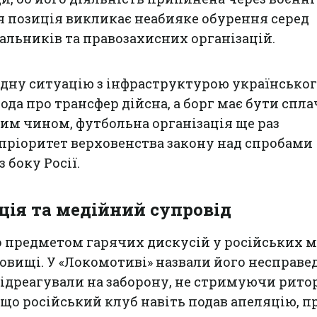
я позиція викликає неабияке обурення серед
альників та правозахисних організацій.
адну ситуацію з інфраструктурою українськог
ода про трансфер дійсна, а борг має бути спл
ким чином, футбольна організація ще раз
пріоритет верховенства закону над спробами
 боку Росії.
ція та медійний супровід
 предметом гарячих дискусій у російських м
овищі. У «Локомотиві» назвали його несправ
 відреагували на заборону, не стримуючи рито
 що російський клуб навіть подав апеляцію, п