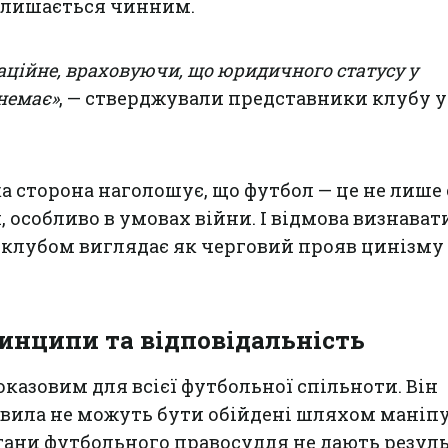
алишається чинним.
ційне, враховуючи, що юридичного статусу у
немає»
, — стверджували представники клубу у
а сторона наголошує, що футбол — це не лише 
 особливо в умовах війни. І відмова визнават
клубом виглядає як черговий прояв цинізму 
.
ринципи та відповідальність
оказовим для всієї футбольної спільноти. Він
вила не можуть бути обійдені шляхом маніпу
гани футбольного правосуддя не дають резуль