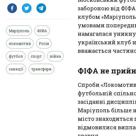
забороною від ФІФА
клубом «Маріуполь».
умовами попередньо
Маріуполь
ФІФА
намагалася уникнут
український клуб н
локомотив
Росія
вважається частино
футбол
спорт
війна
ФІФА не прийн
санкції
трансфери
Спроби «Локомотива
футбольній спільно
засіданні дисциплі
Маріуполь більше н
місто знаходиться п
відмовилися випла
гравця.