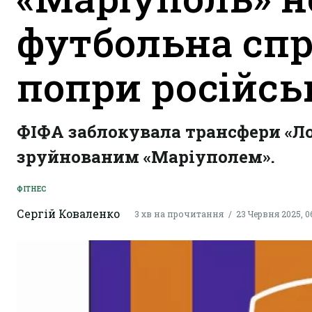
футбольна спр
попри російсь
ФІФА заблокувала трансфери «Ло
зруйнованим «Маріуполем».
ФІТНЕС
Сергій Коваленко
3 хв на прочитання
23 Червня 2025, 0