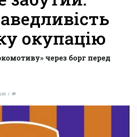
аведливість
ку окупацію
комотиву» через борг перед
6:30