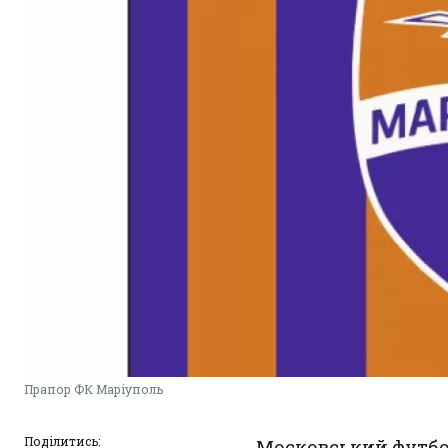
Прапор ФК Маріуполь
Поділитись:
Московський футбо