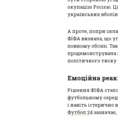
окупацію Росією. Ц
українських вболів
А проте, попри скл
ФІФА визнала, що уг
повному обсязі. Та
продемонструвала 
політичного тиску з
Емоційна реак
Рішення ФІФА стало
футбольному серед
і навіть істерично
Футбол 24
зазначає,