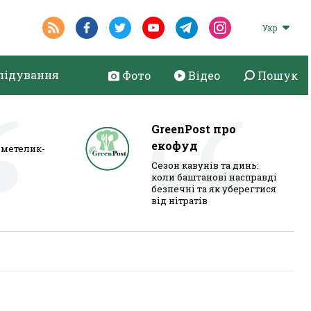
Укр
лідування
Фото
Відео
Пошук
GreenPost про
екофуд
метелик-
Сезон кавунів та динь:
коли баштанові насправді
безпечні та як уберегтися
від нітратів