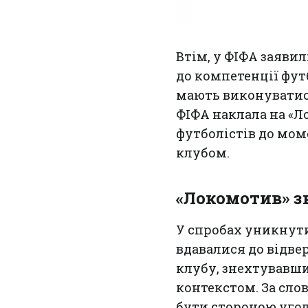
Втім, у ФІФА заяви
до компетенції футб
мають виконуватися
ФІФА наклала на «Л
футболістів до мо
клубом.
«Локомотив» з
У спробах уникнут
вдавалися до відве
клубу, знехтувавш
контекстом. За сло
бути стороною угоди