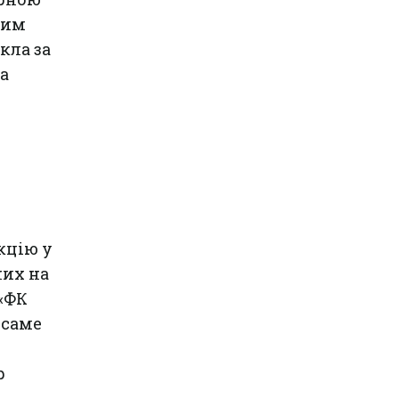
ким
кла за
а
кцію у
них на
 «ФК
 саме
р