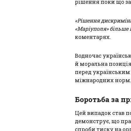
рішення поки що з
«Рішення дискриміна
«Маріуполя» більше 
коментарях.
Водночас українськ
й моральна позиція,
перед українським 
міжнародних норм
Боротьба за п
Цей випадок став п
демонструє, що пра
спроби тиску на ор