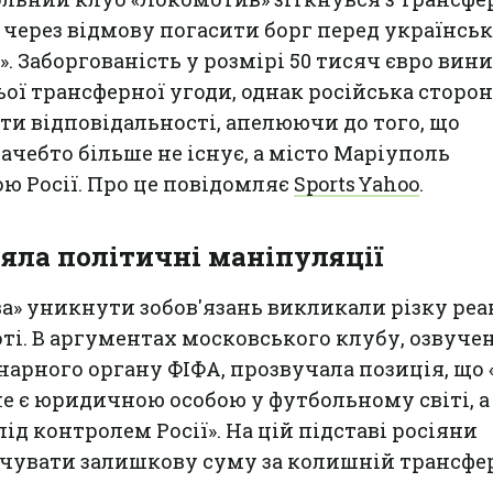
 через відмову погасити борг перед українсь
 Заборгованість у розмірі 50 тисяч євро вини
ї трансферної угоди, однак російська сторон
и відповідальності, апелюючи до того, що
ачебто більше не існує, а місто Маріуполь
ю Росії. Про це повідомляє
Sports Yahoo
.
яла політичні маніпуляції
» уникнути зобов'язань викликали різку реа
ті. В аргументах московського клубу, озвуче
нарного органу ФІФА, прозвучала позиція, що
е є юридичною особою у футбольному світі, а
ід контролем Росії». На цій підставі росіяни
чувати залишкову суму за колишній трансфе