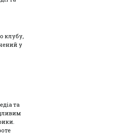
о клубу,
ачений у
едіа та
едливим
рики.
роте