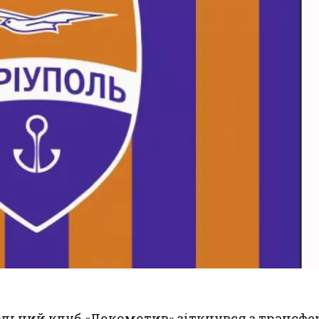
льний клуб «Локомотив» зіткнувся з трансф