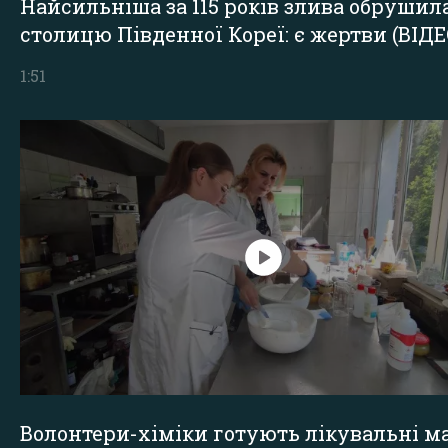
Найсильніша за 115 років злива обрушил
столицю Південної Кореї: є жертви (ВІДЕ
1:51
Волонтери-хіміки готують лікувальні ма