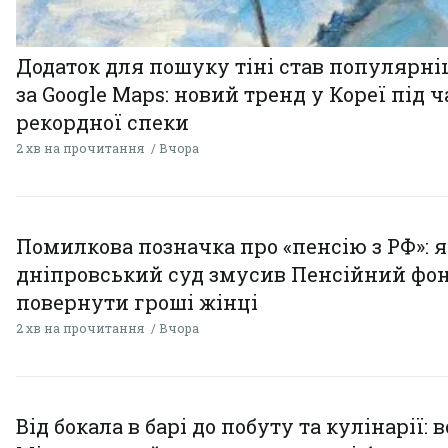
Додаток для пошуку тіні став популярн
за Google Maps: новий тренд у Кореї під ч
рекордної спеки
2 хв на прочитання
Вчора
Помилкова позначка про «пенсію з РФ»: я
дніпровський суд змусив Пенсійний фо
повернути гроші жінці
2 хв на прочитання
Вчора
Від бокала в барі до побуту та кулінарії: 