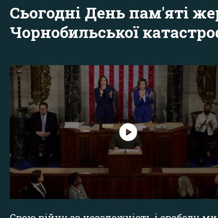
Сьогодні День пам'яті же
Чорнобильської катастр
Свою війну за незалежність і свободу ми