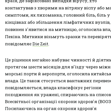
країн, де зафіксовані випадки вірусу, хто
контактував з хворими на вітряну віспу або ма
симптоми, як лихоманка, головний біль, біль у
кінцівках або збільшення лімфатичних вузлів,
повинен з'явитися на митницю, оголосила вла
Пекіна. Митники візьмуть зразки та перевірять
повідомляє
Die Zeit
.
Це рішення негайно набуває чинності й діяти
протягом шести місяців для в'їзду через міжн
морські порти й аеропорти, оголосила китайсь
влада. Це також стосується вантажних перевезе
повідомляється, влада класифікує регіони
походження як уражені, спираючись на списо
Всесвітньої організації охорони здоров'я (ВООЗ
Посилаючись на орган охорони здоров'я