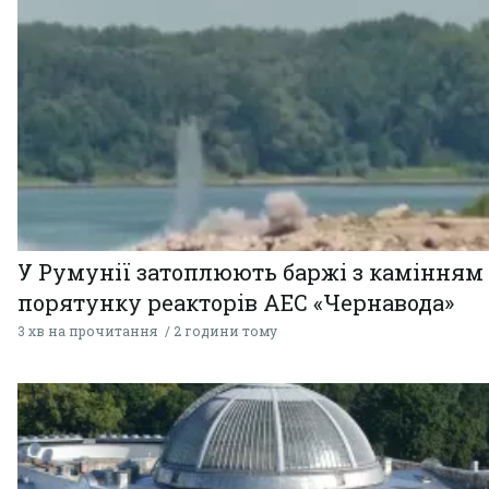
У Румунії затоплюють баржі з камінням
порятунку реакторів АЕС «Чернавода»
3 хв на прочитання
2 години тому