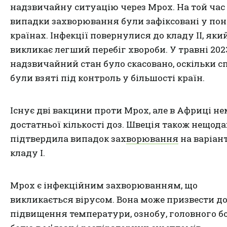
надзвичайну ситуацію через Mpox. На той час
випадки захворювання були зафіксовані у пон
країнах. Інфекції повернулися до кладу II, яки
викликає легший перебіг хвороби. У травні 202
надзвичайний стан було скасовано, оскільки с
були взяті під контроль у більшості країн.
Існує дві вакцини проти Mpox, але в Африці не
достатньої кількості доз.
Швеція також нещода
підтвердила випадок захворювання
на варіант
кладу I.
Mpox є інфекційним захворюванням, що
викликається вірусом. Вона може призвести д
підвищення температури, ознобу, головного б