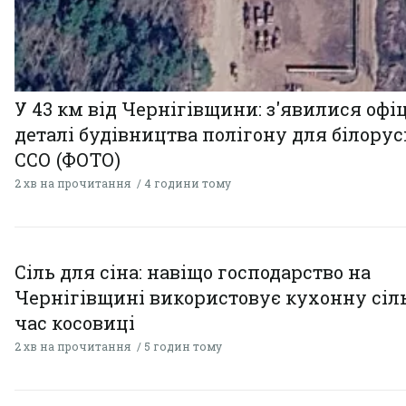
У 43 км від Чернігівщини: з'явилися офі
деталі будівництва полігону для білору
ССО (ФОТО)
2 хв на прочитання
4 години тому
Сіль для сіна: навіщо господарство на
Чернігівщині використовує кухонну сіль
час косовиці
2 хв на прочитання
5 годин тому