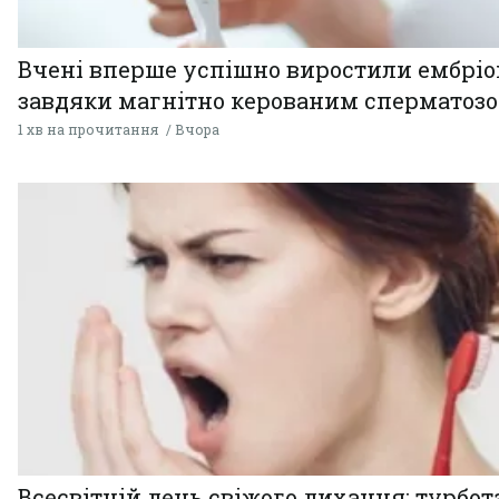
Вчені вперше успішно виростили ембрі
завдяки магнітно керованим сперматоз
1 хв на прочитання
Вчора
Всесвітній день свіжого дихання: турбот