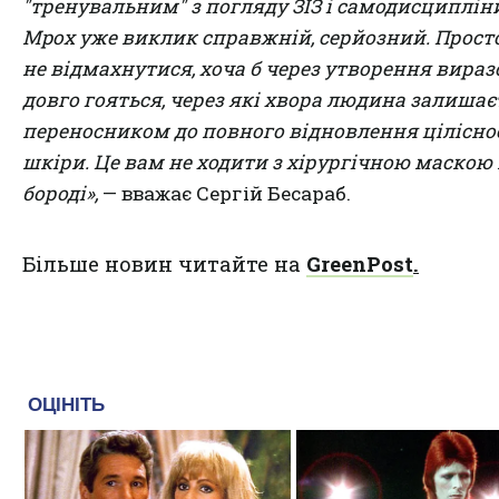
"тренувальним" з погляду ЗІЗ і самодисципліни
Mpox уже виклик справжній, серйозний. Прост
не відмахнутися, хоча б через утворення вираз
довго гояться, через які хвора людина залишає
переносником до повного відновлення цілісно
шкіри. Це вам не ходити з хірургічною маскою
бороді»,
— вважає Сергій Бесараб.
Більше новин читайте на
GreenPost
.