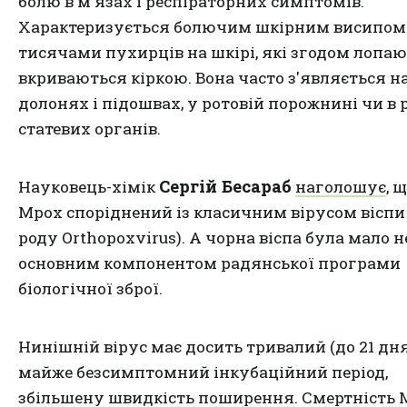
болю в м'язах і респіраторних симптомів.
Характеризується болючим шкірним висипом 
тисячами пухирців на шкірі, які згодом лопаю
вкриваються кіркою. Вона часто з'являється н
долонях і підошвах, у ротовій порожнині чи в 
статевих органів.
Сергій Бесараб
Науковець-хімік
наголошує
, 
Мрох споріднений із класичним вірусом віспи 
роду Orthopoxvirus). А чорна віспа була мало н
основним компонентом радянської програми
біологічної зброї.
Нинішній вірус має досить тривалий (до 21 дн
майже безсимптомний інкубаційний період,
збільшену швидкість поширення. Смертність 