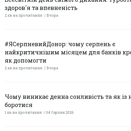
здоров'я та впевненість
2 хв на прочитання
Вчора
#ЯСерпневийДонор: чому серпень є
найкритичнішим місяцем для банків кро
як допомогти
2 хв на прочитання
Вчора
Чому виникає денна сонливість та як із
боротися
1 хв на прочитання
04 Серпня 2026