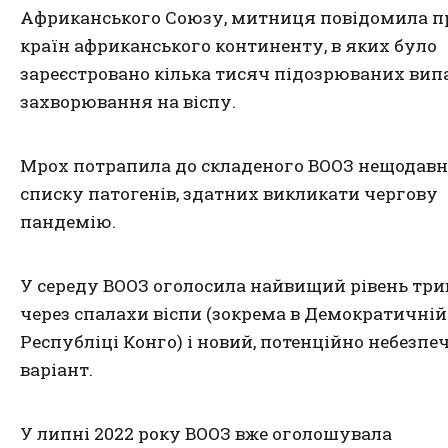
Африканського Союзу, митниця повідомила пр
країн африканського континенту, в яких було
зареєстровано кілька тисяч підозрюваних вип
захворювання на віспу.
Mpox потрапила до складеного ВООЗ
нещодавн
списку патогенів, здатних викликати чергову
пандемію
.
У середу ВООЗ оголосила найвищий рівень три
через спалахи віспи (зокрема в Демократичній
Республіці Конго) і новий, потенційно небезпе
варіант.
У липні 2022 року ВООЗ вже оголошувала