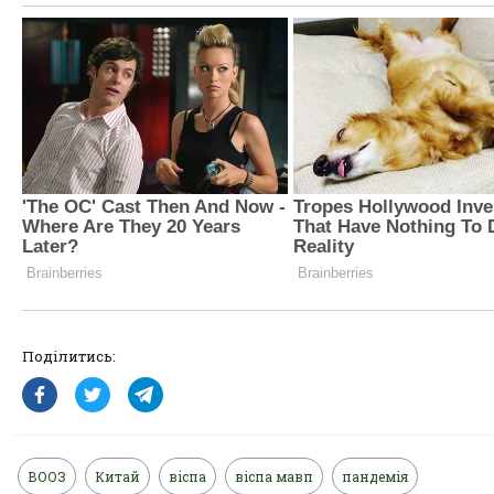
Поділитись:
ВООЗ
Китай
віспа
віспа мавп
пандемія