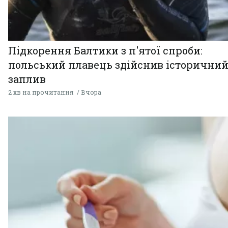
Підкорення Балтики з п'ятої спроби:
польський плавець здійснив історични
заплив
2 хв на прочитання
Вчора