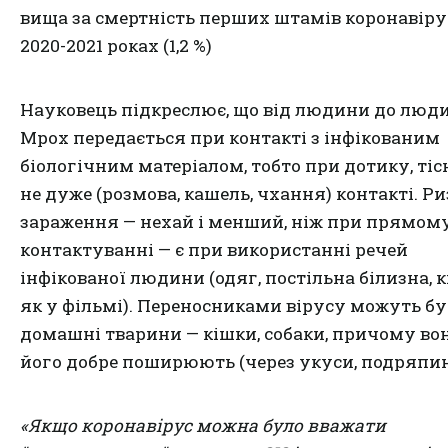
вища за смертність перших штамів коронавіру
2020-2021 роках (1,2 %)
Науковець підкреслює, що від людини до люд
Mpox передається при контакті з інфікованим
біологічним матеріалом, тобто при дотику, тіс
не дуже (розмова, кашель, чхання) контакті. Р
зараження — нехай і менший, ніж при прямом
контактуванні — є при використанні речей
інфікованої людини (одяг, постільна білизна,
як у фільмі). Переносниками вірусу можуть б
домашні тварини — кішки, собаки, причому во
його добре поширюють (через укуси, подряпин
«Якщо коронавірус можна було вважати