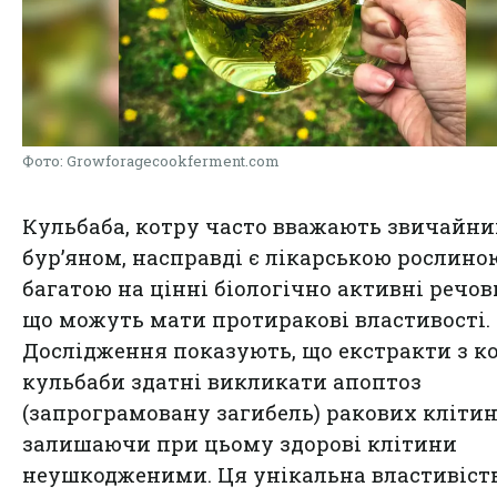
Фото: Growforagecookferment.com
Кульбаба, котру часто вважають звичайн
бур’яном, насправді є лікарською рослино
багатою на цінні біологічно активні речов
що можуть мати протиракові властивості.
Дослідження показують, що екстракти з к
кульбаби здатні викликати апоптоз
(запрограмовану загибель) ракових клітин
залишаючи при цьому здорові клітини
неушкодженими. Ця унікальна властивіст