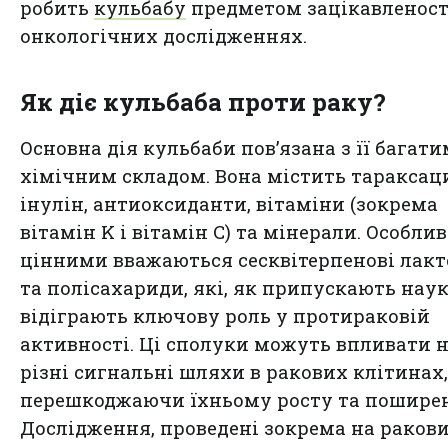
робить
кульбабу
предметом зацікавленост
онкологічних дослідженнях.
Як діє кульбаба проти раку?
Основна дія кульбаби пов’язана з її багати
хімічним складом. Вона містить тараксац
інулін, антиоксиданти, вітаміни (зокрема
вітамін K і вітамін C) та мінерали. Особли
цінними вважаються сесквітерпенові лак
та полісахариди, які, як припускають наук
відіграють ключову роль у протираковій
активності. Ці сполуки можуть впливати 
різні сигнальні шляхи в ракових клітинах,
перешкоджаючи їхньому росту та пошире
Дослідження, проведені зокрема на раков