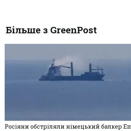
Більше з GreenPost
Росіяни обстріляли німецький балкер Em