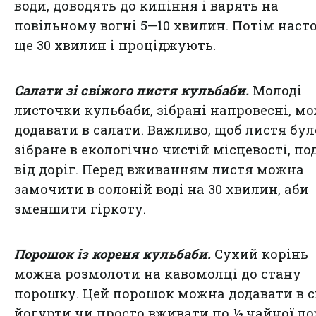
води, доводять до кипіння і варять на
повільному вогні 5—10 хвилин. Потім нас
ще 30 хвилин і проціджують.
Салати зі свіжого листя кульбаби.
Молоді
листочки кульбаби, зібрані напровесні, м
додавати в салати. Важливо, щоб листя бул
зібране в екологічно чистій місцевості, по
від доріг. Перед вживанням листя можна
замочити в солоній воді на 30 хвилин, аби
зменшити гіркоту.
Порошок із кореня кульбаби.
Сухий корінь
можна розмолоти на кавомолці до стану
порошку. Цей порошок можна додавати в с
йогурти чи просто вживати по ½ чайної ло