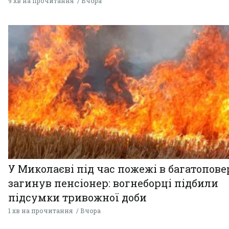
9 хв на прочитання
Вчора
У Миколаєві під час пожежі в багатопове
загинув пенсіонер: вогнеборці підбили
підсумки тривожної доби
1 хв на прочитання
Вчора