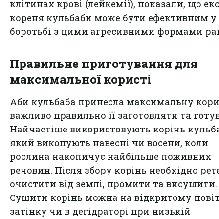
клітинах крові (лейкемії), показали, що ек
кореня кульбаби може бути ефективним у
боротьбі з цими агресивними формами ра
Правильне приготування для
максимальної користі
Аби кульбаба принесла максимальну кори
важливо правильно її заготовляти та готу
Найчастіше використовують корінь кульб
який викопують навесні чи восени, коли
рослина накопичує найбільше поживних
речовин. Після збору корінь необхідно рет
очистити від землі, промити та висушити.
Сушити корінь можна на відкритому повіт
затінку чи в дегідраторі при низькій