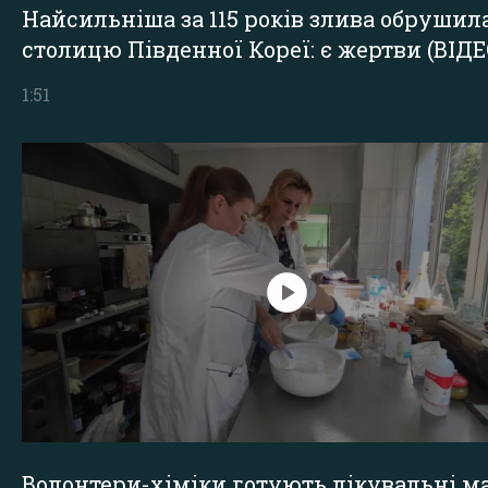
Найсильніша за 115 років злива обрушил
столицю Південної Кореї: є жертви (ВІДЕ
1:51
Волонтери-хіміки готують лікувальні ма