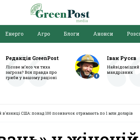
Енерго
Агро
Блоги
Анонси
Розс
Редакція GreenPost
Іван Русєв
Лісове м’ясо чи тиха
Найвідоміший 
загроза? Вся правда про
мандрівник
гриби у вашому раціоні
й в'язниці США: понад 100 позивачок отримають по 1 млн доларів
вань» у жіночій