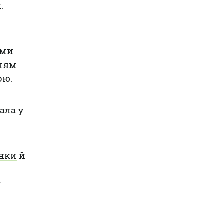
.
уми
нням
ою.
ала у
інки
й
о
у