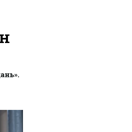
лн
ань».