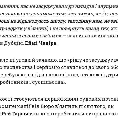
язнення, нас не засуджували до нападів і знущань
регулювання допоможе тим, хто вижив, як і я, по
роші не відшкодують шкоду, заподіяну нам, не зв
траждати у в'язниці, і не повернуть назад тих, хт
чений зі своїми сім'ями»
, — заявила позивачка 
в Дубліні
Еймі Чавіра
.
ло ці угоди й заявило, що «рішуче засуджує в
 насильства і серйозно ставиться до свого об
 перебувають під нашою опікою, а також підт
обітників і суспільства».
ості стосуються першої хвилі судових позові
омпенсації від Бюро в'язниць після того, як
ч
Рей Гарсія
й інші співробітники виправного 