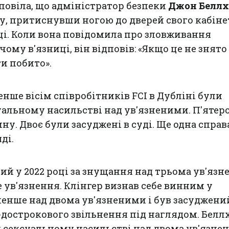
повіла, що адміністратор безпеки
Джон Беллх
су, притиснувши ногою до дверей свого кабіне
тці. Коли вона повідомила про зловживання
му в'язниці, він відповів: «Якщо це не знято
ти побито».
енше вісім співробітників FCI в Дубліні були
уальному насильстві над ув'язненими. П'ятер
у. Двоє були засуджені в суді. Ще одна справ
ді.
ий у 2022 році за знущання над трьома ув'язн
е ув'язнення. Клінгер визнав себе винним у
нше над двома ув'язненими і був засуджени
-дострокового звільнення під наглядом. Белл
сексуальному насильстві над двома ув'язнен