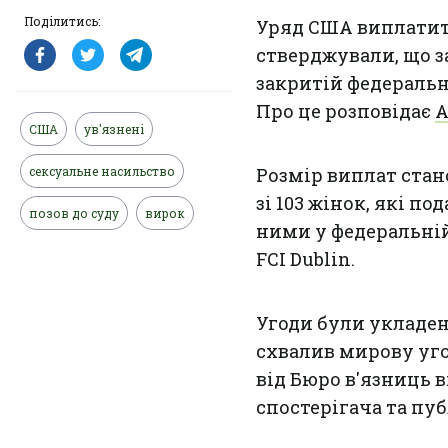
Поділитись:
Уряд США виплатить
стверджували, що з
закритій федеральні
Про це розповідає
A
США
ув'язнені
сексуальне насильство
Розмір виплат стан
зі 103 жінок, які п
позов до суду
вирок
ними у федеральній
FCI Dublin.
Угоди були укладен
схвалив мирову уг
від Бюро в'язниць 
спостерігача та пуб