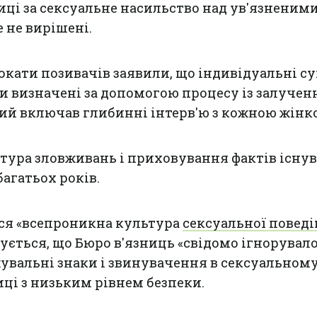
иці за сексуальне насильство над ув'язненими
 не вирішені.
вокати позивачів заявили, що індивідуальні с
и визначені за допомогою процесу із залуче
кий включав глибинні інтерв'ю з кожною жінк
тура зловживань і приховування фактів існув
агатьох років.
ься «всепроникна культура
сексуальної повед
ується, що Бюро в'язниць «свідомо ігнорувал
увальні знаки і звинувачення в сексуальном
иці з низьким рівнем безпеки.