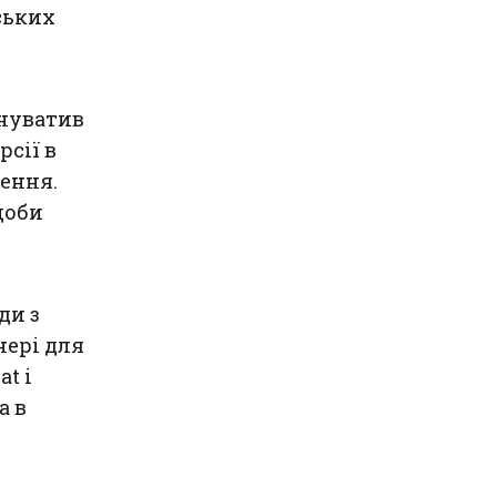
ських
инуватив
рсії в
ження.
щоби
ди з
нері для
t і
а в