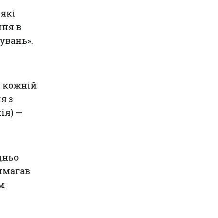
 які
ння в
увань».
в кожній
я з
ія) —
дньо
имагав
м