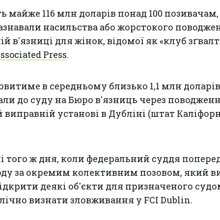
 майже 116 млн доларів понад 100 позивачам,
азнавали насильства або жорстокого поводже
й в'язниці для жінок, відомої як «клуб зґвалт
ssociated Press
.
овитиме в середньому близько 1,1 млн доларі
одали до суду на Бюро в'язниць через поводженн
 виправній установі в Дубліні (штат Каліфорн
і того ж дня, коли федеральний суддя попере
оду за окремим колективним позовом, який в
відкрити деякі об'єкти для призначеного судо
лічно визнати зловживання у FCI Dublin.