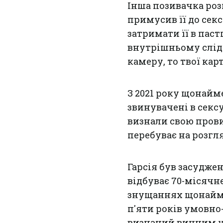
Інша позивачка роз
примусив її до сек
затримати її в пас
внутрішньому слідчо
камеру, то твої кар
З 2021 року щонайм
звинувачені в секс
визнали свою провин
перебуває на розгля
Гарсія був засуджен
відбуває 70-місячн
знущаннях щонайме
п'яти років умовно
визнаний винним у 