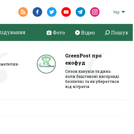
Укр
лідування
Фото
Відео
Пошук
GreenPost про
екофуд
метелик-
Сезон кавунів та динь:
коли баштанові насправді
безпечні та як уберегтися
від нітратів