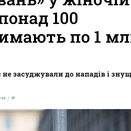
понад 100
имають по 1 м
с не засуджували до нападів і знущ
9:48