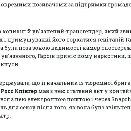
і окремими позивачами за підтримки громад
в колишній ув'язнений-трансгендер, який зв
х і примушуванні його торкатися геніталій Га
ка була поза зоною видимості камер спостере
и ув'язненого, Гарсія приніс йому наркотики, 
вкнути.
ерджувала, що її начальник із тюремної брига
в
Росс Клінгер
мав з нею статевий акт у контей
ався з нею електронною поштою і через Snapcha
ель для сексу після того, як вона була звільнен
нтр.