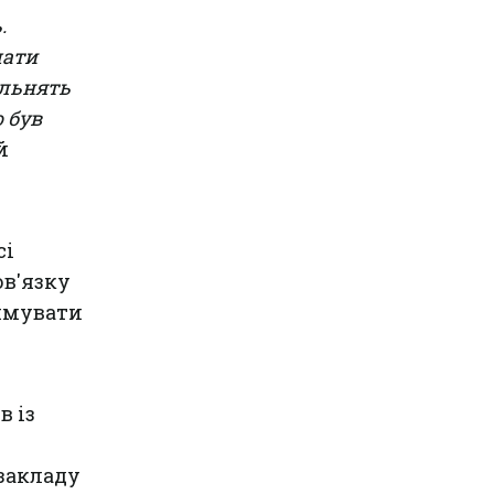
.
чати
ільнять
о був
й
сі
ов'язку
римувати
в із
закладу