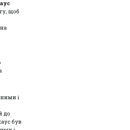
аус
ту, щоб
 на
о
а
еними і
й до
хаус був
ими і