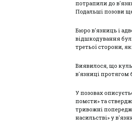
потрапили до в'язн
Подальші позови ще
Бюро в'язниць і ад
відшкодування бул
третьої сторони, я
Виявилося, що куль
в'язниці протягом б
У позовах описуєт
помсти» та ствердж
тривожні попередж
насильстві» у в'язн