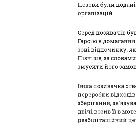
Позови були подан
організацій.
Серед позивачів бу
Гарсію в домагання
зоні відпочинку, я
Пізніше, за словам
змусити його замо
Інша позивачка ств
переробки відході
зберігання, зв'язув
двічі возив її в мот
реабілітаційний це