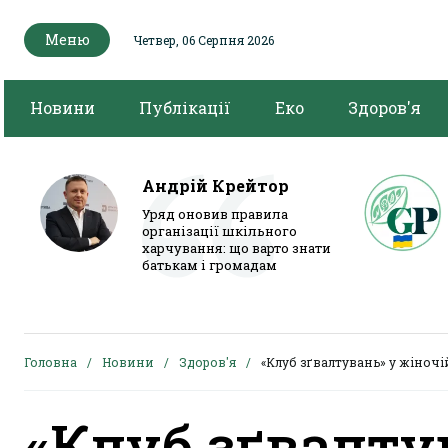
Меню
Четвер, 06 Серпня 2026
Новини
Публікації
Еко
Здоров'я
Андрій Крейтор
Уряд оновив правила
організації шкільного
харчування: що варто знати
батькам і громадам
Головна
Новини
Здоров'я
«Клуб зґвалтувань» у жіночі
«Клуб зґвалту