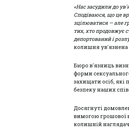
«Нас засудили до ув'
Сподіваюся, що це в
зцілюватися — але г
тих, хто продовжує с
депортований і розлу
колишня ув'язнена 
Бюро в'язниць визна
форми сексуального
захищати осіб, які
безпеку наших співр
Досягнуті домовлен
вимогою грошової к
колишній нагляда