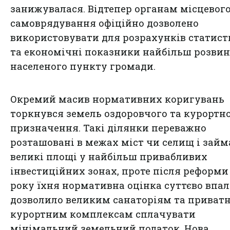
занижувалася. Відтепер органам місцевог
самоврядування офіційно дозволено
використовувати для розрахунків статист
та економічні показники найбільш розви
населеного пункту громади.
Окремий масив нормативних коригувань
торкнувся земель оздоровчого та курортн
призначення. Такі ділянки переважно
розташовані в межах міст чи селищ і зай
великі площі у найбільш привабливих
інвестиційних зонах, проте після реформи 
року їхня нормативна оцінка суттєво впал
дозволило великим санаторіям та приват
курортним комплексам сплачувати
мінімальний земельний податок. Нова