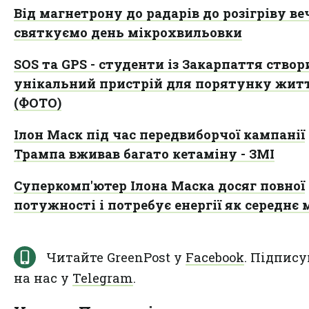
Від магнетрону до радарів до розігріву веч
святкуємо день мікрохвильовки
SOS та GPS - студенти із Закарпаття ство
унікальний пристрій для порятунку жит
(ФОТО)
Ілон Маск під час передвиборчої кампанії
Трампа вживав багато кетаміну - ЗМІ
Суперкомп'ютер Ілона Маска досяг повної
потужності і потребує енергії як середнє 
Читайте GreenPost у
Facebook
. Підпису
на нас у
Telegram
.