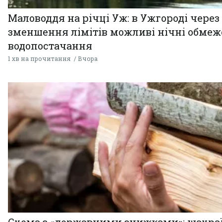
Маловоддя на річці Уж: в Ужгороді через
зменшення лімітів можливі нічні обме
водопостачання
1 хв на прочитання
Вчора
Схема з «державними знижками»: шахра