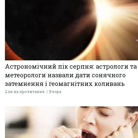
Астрономічний пік серпня: астрологи та
метеорологи назвали дати сонячного
затемнення і геомагнітних коливань
2 хв на прочитання
Вчора