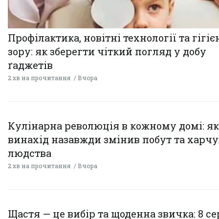
Профілактика, новітні технології та гігіє
зору: як зберегти чіткий погляд у добу
ґаджетів
2 хв на прочитання
Вчора
Кулінарна революція в кожному домі: як
винахід назавжди змінив побут та харч
людства
2 хв на прочитання
Вчора
Щастя — це вибір та щоденна звичка: 8 с