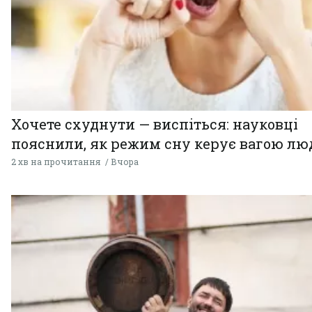
Хочете схуднути — виспіться: науковці
пояснили, як режим сну керує вагою л
2 хв на прочитання
Вчора