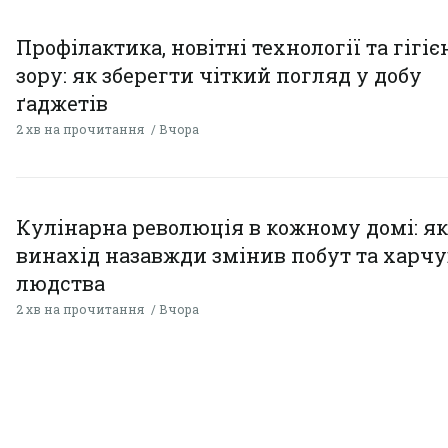
Профілактика, новітні технології та гігіє
зору: як зберегти чіткий погляд у добу
ґаджетів
2 хв на прочитання
Вчора
Кулінарна революція в кожному домі: як
винахід назавжди змінив побут та харч
людства
2 хв на прочитання
Вчора