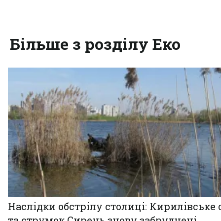
Більше з розділу Еко
Наслідки обстрілу столиці: Кирилівське 
та струмок Сирець знову забруднені