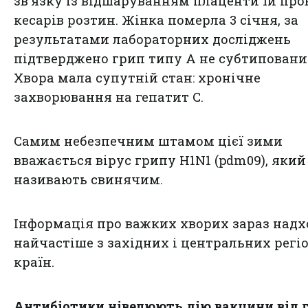
зв'язку із відшаруванням плаценти їй про
кесарів розтин. Жінка померла 3 січня, за
результатами лабораторних досліджень
підтверджено грип типу А не субтиповани
Хвора мала супутній стан: хронічне
захворювання на гепатит С.
Самим небезпечним штамом цієї зими
вважається вірус грипу H1N1 (pdm09), який
називають свинячим.
Інформація про важких хворих зараз надх
найчастіше з західних і центральних регі
країн.
Антибіотики нівелюють дію вакцини від 