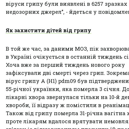
віруси грипу були виявлені в 6257 зразках 
недозорних джерел", - йдеться у повідомле
Як захистити дітей від грипу
В той же час, за даними МОЗ, пік захворюв
в Україні очікується в останній тиждень с
Хоча вже за перший тиждень нового року
зафіксували дві смерті через грип. Зокрема
вірус грипу А (H1) pdm09 був підтверджени
55-річної українки, яка померла 3 січня. Д
лікарні хвора звернулася тільки на 10-й де
хвороби, її відразу ж помістили в реанімац
Також від грипу померла 31-річна вагітна 
проте лікарям вдалося врятувати немовля.