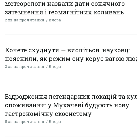
метеорологи назвали дати сонячного
затемнення і геомагнітних коливань
2 хв на прочитання
Вчора
Хочете схуднути — виспіться: науковці
пояснили, як режим сну керує вагою л
2 хв на прочитання
Вчора
Відродження легендарних локацій та ку
споживання: у Мукачеві будують нову
гастрономічну екосистему
5 хв на прочитання
Вчора