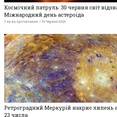
Космічний патруль: 30 червня світ відзн
Міжнародний день астероїда
3 хв на прочитання
30 Червня 2026
Ретроградний Меркурій накриє липень 
23 числа