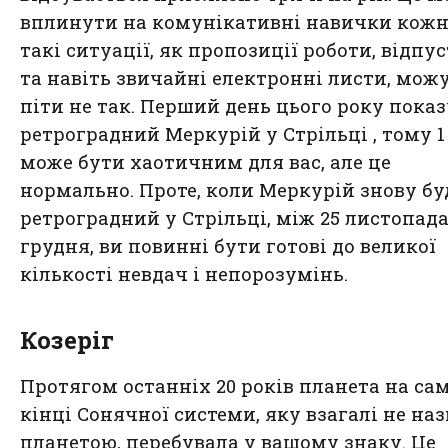
вплинути на комунікативні навички кожно
такі ситуації, як пропозиції роботи, відпу
та навіть звичайні електронні листи, мож
піти не так. Перший день цього року показ
ретроградний Меркурій у Стрільці , тому 1
може бути хаотичним для вас, але це
нормально. Проте, коли Меркурій знову бу
ретроградний у Стрільці, між 25 листопада
грудня, ви повинні бути готові до великої
кількості невдач і непорозумінь.
Козеріг
Протягом останніх 20 років планета на са
кінці Сонячної системи, яку взагалі не на
планетою, перебувала у вашому знаку. Це