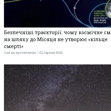
Безпечніші траєкторії: чому космічне см
на шляху до Місяця не утворює «кільце
смерті»
2 хв на прочитання
02 Серпня 2026