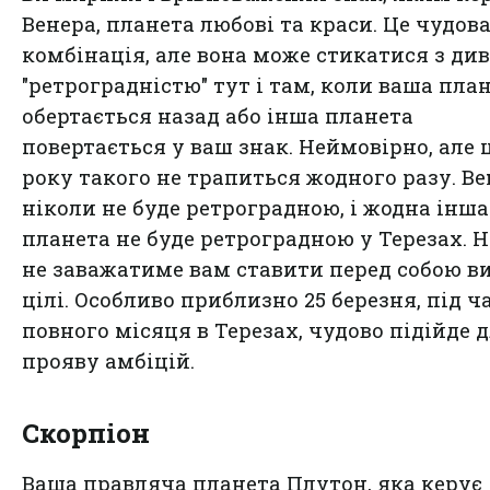
Венера, планета любові та краси. Це чудов
комбінація, але вона може стикатися з ди
"ретроградністю" тут і там, коли ваша пла
обертається назад або інша планета
повертається у ваш знак. Неймовірно, але 
року такого не трапиться жодного разу. В
ніколи не буде ретроградною, і жодна інша
планета не буде ретроградною у Терезах. 
не заважатиме вам ставити перед собою в
цілі. Особливо приблизно 25 березня, під ч
повного місяця в Терезах, чудово підійде 
прояву амбіцій.
Скорпіон
Ваша правляча планета Плутон, яка керує