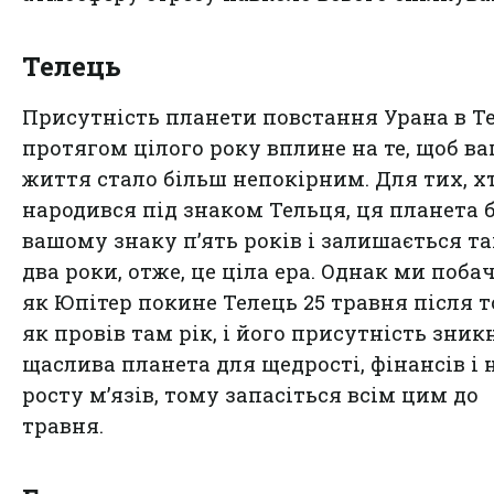
Телець
Присутність планети повстання Урана в Т
протягом цілого року вплине на те, щоб в
життя стало більш непокірним. Для тих, х
народився під знаком Тельця, ця планета 
вашому знаку п’ять років і залишається т
два роки, отже, це ціла ера. Однак ми поба
як Юпітер покине Телець 25 травня після т
як провів там рік, і його присутність зникн
щаслива планета для щедрості, фінансів і 
росту м’язів, тому запасіться всім цим до
травня.