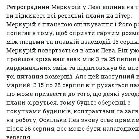
Ретроградний Меркурій у Леві вплине на т
ви відкинете всі ретельні плани на вітер.
Меркурій є планетою спілкування і його р
полягає в тому, щоб сприяти гарним розм
між людьми та плавній взаємодії. 15 серпн
Меркурій повертається в знак Лева. Він уж
пройшов крізь ваш знак між 3 та 25 липня 
кардинальних змін та підштовхнув би впе
усі питання комерції. Але цей наступний 
марний. З 15 по 28 серпня він рухається на
що може призвести до того, що деякі узго
плани зірвуться, тому будьте обережні з
покупками будинків, контрактами та зая
на роботу. Оскільки Лев знову стає прями
після 28 серпня, все може бути налагоджен
вересня.