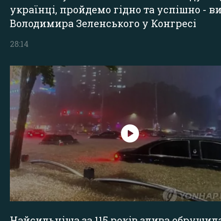
українці, пройдемо гідно та успішно - в
Володимира Зеленського у Конгресі
28:14
Найсильніша за 115 років злива обрушил