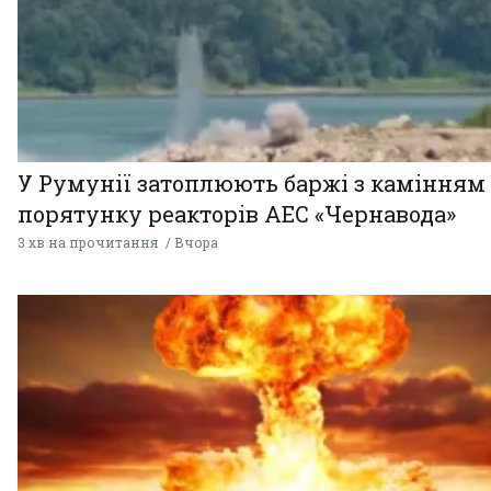
У Румунії затоплюють баржі з камінням
порятунку реакторів АЕС «Чернавода»
3 хв на прочитання
Вчора