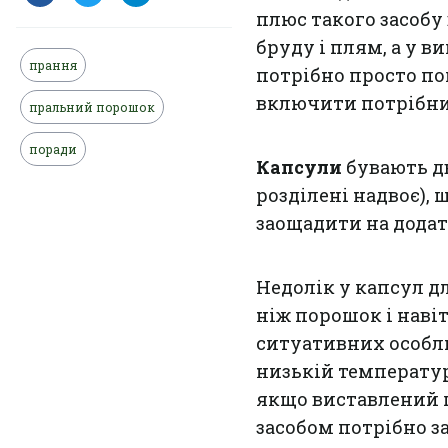
плюс такого засобу
бруду і плям, а у 
прання
потрібно просто по
включити потрібн
пральний порошок
поради
Капсули
бувають дв
розділені надвоє),
заощадити на дода
Недолік у капсул дл
ніж порошок і навіт
ситуативних особли
низькій температур
якщо виставлений 
засобом потрібно за