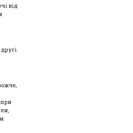
чі від
м
 другі
рожче,
 при
ли,
им