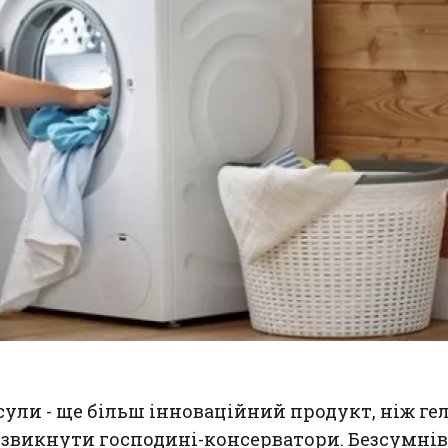
ули - ще більш інноваційний продукт, ніж гел
 звикнути господині-консерватори. Безсумні