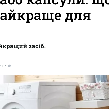
найкраще для
йкращий засіб.
11