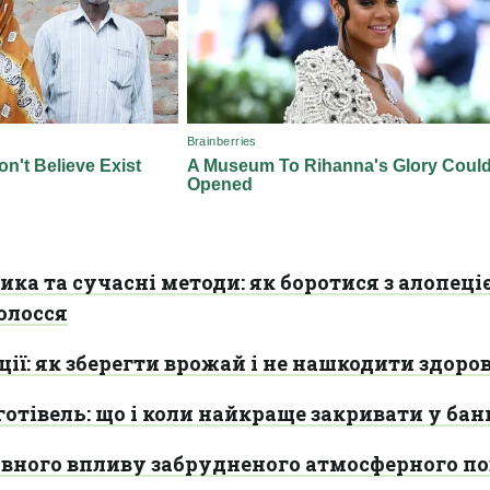
ика та сучасні методи: як боротися з алопеці
волосся
ії: як зберегти врожай і не нашкодити здоро
готівель: що і коли найкраще закривати у бан
ивного впливу забрудненого атмосферного по