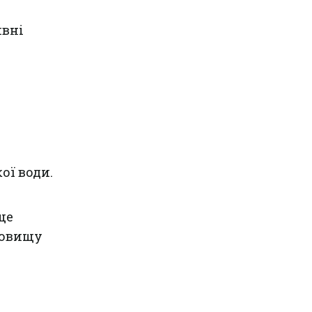
ивні
ої води.
ще
довищу