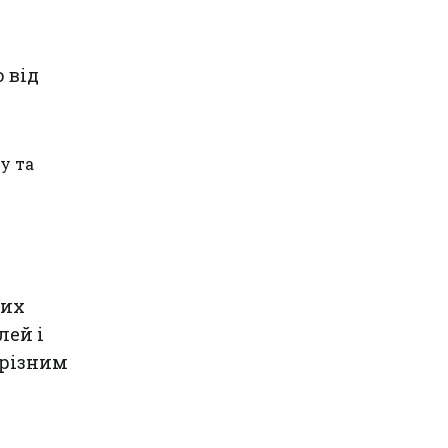
 від
у та
чих
лей і
з різним