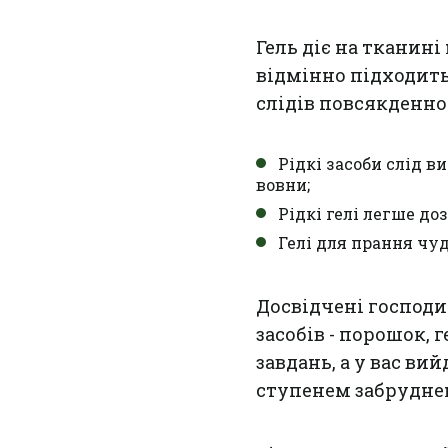
Гель діє на тканині
відмінно підходить
слідів повсякденно
Рідкі засоби слід 
вовни;
Рідкі гелі легше до
Гелі для прання чу
Досвідчені господи
засобів - порошок, г
завдань, а у вас ви
ступенем забруднен