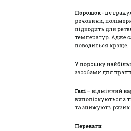
Порошок
- це грану
речовини, полімери
підходить для рете
температур. Адже 
поводиться краще.
У порошку найбільш
засобами для пранн
Гелі
– відмінний ва
виполіскуються з 
та знижують ризик 
Переваги