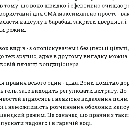
 в тому, що воно швидко і ефективно очищає ре
використанні для СМА максимально просте - ва
класти капсулу в барабан, закрити дверцята і
ий режим.
ох видів - з ополіскувачем і без (перші цільні,
 що теж зручно, адже в другому випадку можна
тковій пляшці кондиціонера.
я прання всього один - ціна. Вони помітно до
ь гель, зате виходить регулювати витрату. До
востей відносять і неякісне видалення плям
і і неможливість розчинення оболонки капсу
швидкий режим. Це означає, що прання з так
пускати надовго і в гарячій воді.