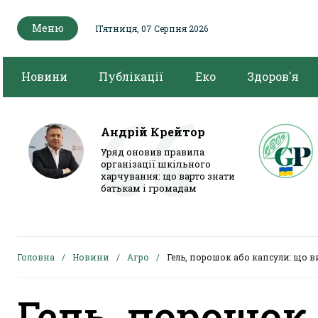
Меню
Пʼятниця, 07 Серпня 2026
Новини
Публікації
Еко
Здоров'я
Андрій Крейтор
Уряд оновив правила
організації шкільного
харчування: що варто знати
батькам і громадам
Головна
Новини
Агро
Гель, порошок або капсули: що 
Гель, порошок