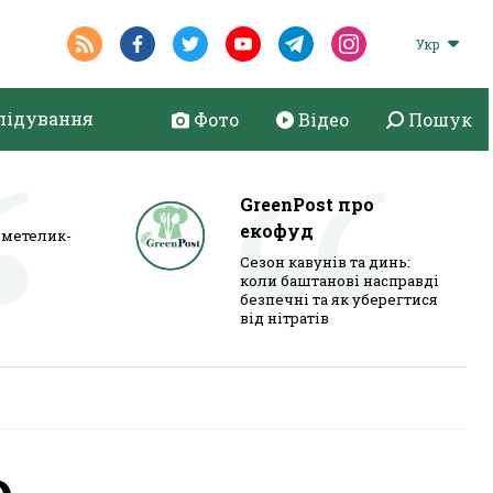
Укр
лідування
Фото
Відео
Пошук
GreenPost про
екофуд
метелик-
Сезон кавунів та динь:
коли баштанові насправді
безпечні та як уберегтися
від нітратів
о