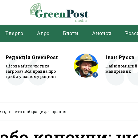
Енерго
Агро
Блоги
Анонси
Розс
Редакція GreenPost
Іван Русєв
Лісове м’ясо чи тиха
Найвідоміший 
загроза? Вся правда про
мандрівник
гриби у вашому раціоні
вигідніше та найкраще для прання
 або капсули: щ