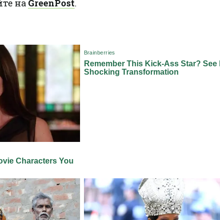
йте на
GreenPost
.