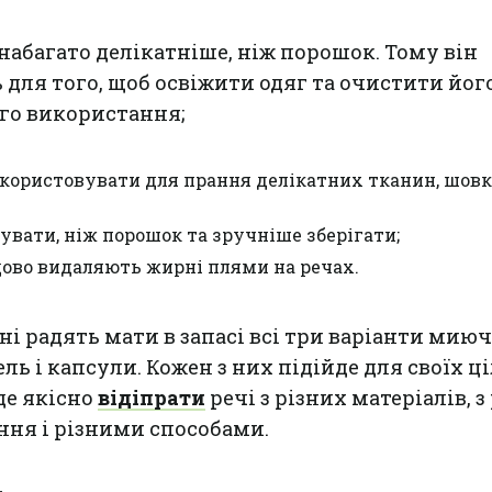
 набагато делікатніше, ніж порошок. Тому він
 для того, щоб освіжити одяг та очистити його
го використання;
використовувати для прання делікатних тканин, шовк
зувати, ніж порошок та зручніше зберігати;
дово видаляють жирні плями на речах.
ні радять мати в запасі всі три варіанти мию
ель і капсули. Кожен з них підійде для своїх ці
йде якісно
відіпрати
речі з різних матеріалів, 
ня і різними способами.