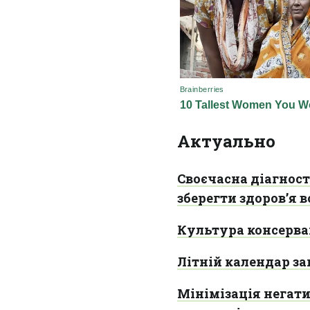
Актуально
Своєчасна діагност
зберегти здоров’я 
Культура консервац
Літній календар за
Мінімізація негат