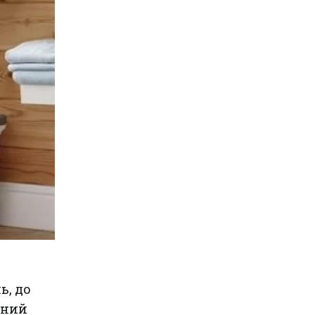
ь, до
вний