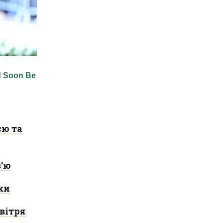
єю та
в’ю
ки
вітря