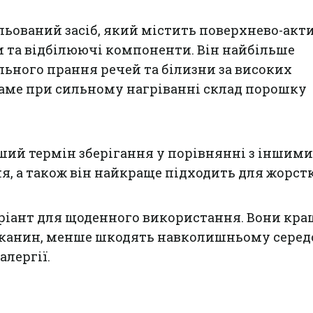
льований засіб, який містить поверхнево-акт
 та відбілюючі компоненти. Він найбільше
льного прання речей та білизни за високих
саме при сильному нагріванні склад порошку
ий термін зберігання у порівнянні з іншими
я, а також він найкраще підходить для жорстк
ріант для щоденного використання. Вони кра
тканин, менше шкодять навколишньому сере
алергії.