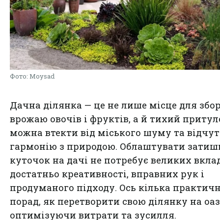
Фото: Moysad
Дачна ділянка — це не лише місце для збо
врожаю овочів і фруктів, а й тихий притул
можна втекти від міського шуму та відчу
гармонію з природою. Облаштувати зати
куточок на дачі не потребує великих вкла
достатньо креативності, вправних рук і
продуманого підходу. Ось кілька практич
порад, як перетворити свою ділянку на оаз
оптимізуючи витрати та зусилля.