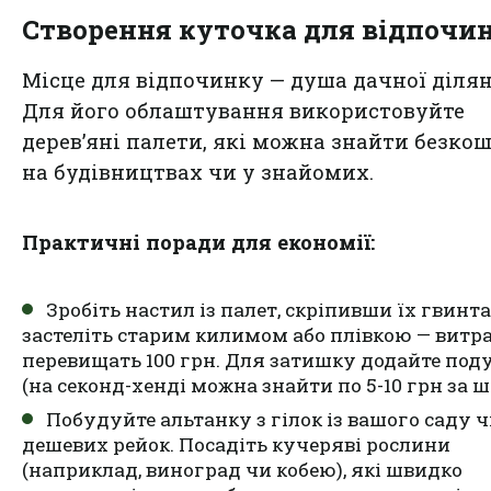
Створення куточка для відпочи
Місце для відпочинку — душа дачної ділян
Для його облаштування використовуйте
дерев’яні палети, які можна знайти безко
на будівництвах чи у знайомих.
Практичні поради для економії:
Зробіть настил із палет, скріпивши їх гвинта
застеліть старим килимом або плівкою — витр
перевищать 100 грн. Для затишку додайте по
(на секонд-хенді можна знайти по 5-10 грн за ш
Побудуйте альтанку з гілок із вашого саду 
дешевих рейок. Посадіть кучеряві рослини
(наприклад, виноград чи кобею), які швидко