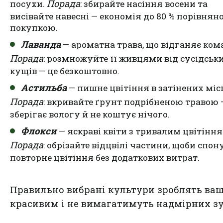
Порада
посухи.
: збирайте насіння восени та
висівайте навесні — економія до 80 % порівняно
покупкою.
Лаванда
— ароматна трава, що відганяє ком
Порада
: розмножуйте її живцями від сусідськ
кущів — це безкоштовно.
Астильба
— пишне цвітіння в затінених міс
Порада
: вкривайте ґрунт подрібненою травою 
зберігає вологу й не коштує нічого.
Флокси
— яскраві квіти з тривалим цвітіння
Порада
: обрізайте відцвілі частини, щоби спон
повторне цвітіння без додаткових витрат.
Правильно вибрані культури зроблять ваш
красивим і не вимагатимуть надмірних зу