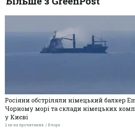
Більше з GreenPost
Росіяни обстріляли німецький балкер Em
Чорному морі та склади німецьких комп
у Києві
2 хв на прочитання
Вчора