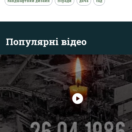
ландшафтний дизайн
поради
дача
сад
Популярні відео