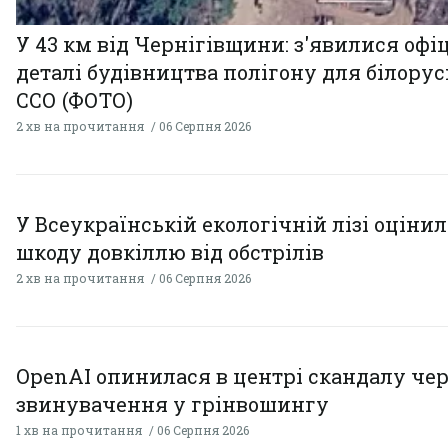
У 43 км від Чернігівщини: з'явилися офі
деталі будівництва полігону для білору
ССО (ФОТО)
2 хв на прочитання
06 Серпня 2026
У Всеукраїнській екологічній лізі оціни
шкоду довкіллю від обстрілів
2 хв на прочитання
06 Серпня 2026
OpenAI опинилася в центрі скандалу чер
звинувачення у грінвошингу
1 хв на прочитання
06 Серпня 2026