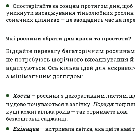
Спостерігайте за сонцем протягом дня, щоб
уникнути висаджування тіньолюбних рослин
сонячних ділянках — це заощадить час на пере
Які рослини обрати для краси та простоти?
Віддайте перевагу багаторічним рослинам,
не потребують щорічного висаджування й
адаптуються. Ось кілька ідей для яскравог
з мінімальним доглядом:
Хости
— рослини з декоративним листям, щ
Порада
чудово почуваються в затінку.
: поділя
кущі кожні кілька років — так отримаєте нові
безкоштовні саджанці.
Ехінацея
— витривала квітка, яка цвіте навіт