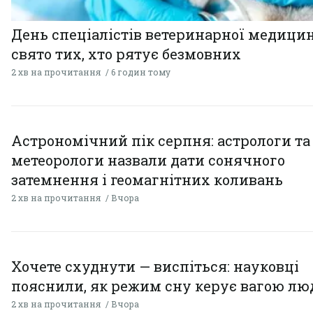
День спеціалістів ветеринарної медицин
свято тих, хто рятує безмовних
2 хв на прочитання
6 годин тому
Астрономічний пік серпня: астрологи та
метеорологи назвали дати сонячного
затемнення і геомагнітних коливань
2 хв на прочитання
Вчора
Хочете схуднути — виспіться: науковці
пояснили, як режим сну керує вагою л
2 хв на прочитання
Вчора