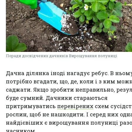
Поради досвідчених дачників Вирощування полуниці
Дачна ділянка іноді нагадує ребус. В ньом
потрібно вгадати, що, де, коли і з ким мож
саджати. Якщо зробити неправильно, резу
буде сумний. Дачники стараються
притримуватись
перевірених
схем сусідст
рослин, щоб не нашкодити. І серед них одна
найдієвіших є вирощування полуниці раз
часником.