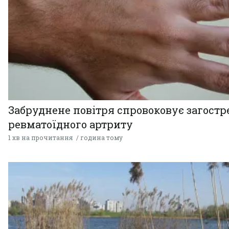
Забруднене повітря спровоковує загост
ревматоїдного артриту
1 хв на прочитання
година тому