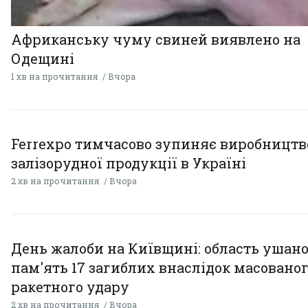
Африканську чуму свиней виявлено на
Одещині
1 хв на прочитання
Вчора
Ferrexpo тимчасово зупиняє виробництв
залізорудної продукції в Україні
2 хв на прочитання
Вчора
День жалоби на Київщині: область ушан
пам'ять 17 загиблих внаслідок масовано
ракетного удару
2 хв на прочитання
Вчора