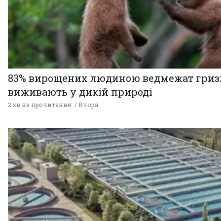
83% вирощених людиною ведмежат гризл
виживають у дикій природі
2 хв на прочитання
Вчора