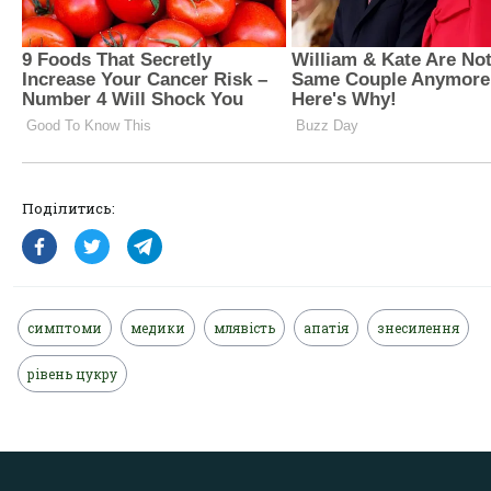
Поділитись:
симптоми
медики
млявість
апатія
знесилення
рівень цукру