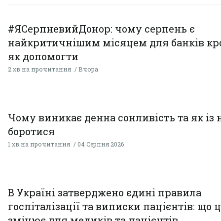
#ЯСерпневийДонор: чому серпень є
найкритичнішим місяцем для банків кро
як допомогти
2 хв на прочитання
Вчора
Чому виникає денна сонливість та як із
боротися
1 хв на прочитання
04 Серпня 2026
В Україні затверджено єдині правила
госпіталізації та виписки пацієнтів: що 
змінює для медиків та пацієнтів