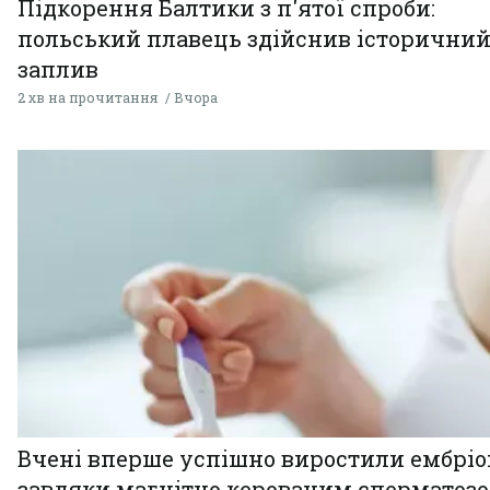
Підкорення Балтики з п'ятої спроби:
польський плавець здійснив історични
заплив
2 хв на прочитання
Вчора
Вчені вперше успішно виростили ембрі
завдяки магнітно керованим сперматоз