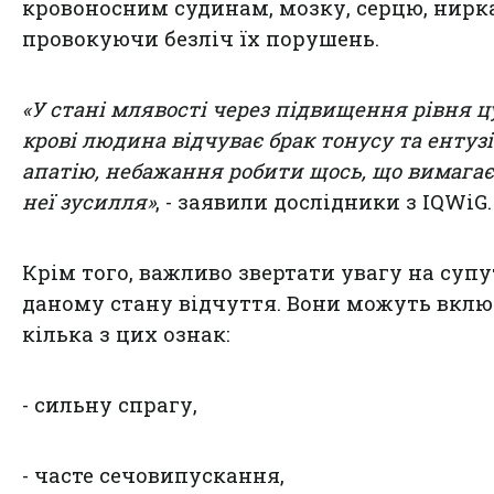
кровоносним судинам, мозку, серцю, нирк
провокуючи безліч їх порушень.
«У стані млявості через підвищення рівня ц
крові людина відчуває брак тонусу та ентузі
апатію, небажання робити щось, що вимагає
неї зусилля»
, - заявили дослідники з IQWiG.
Крім того, важливо звертати увагу на супу
даному стану відчуття. Вони можуть вкл
кілька з цих ознак:
- сильну спрагу,
- часте сечовипускання,