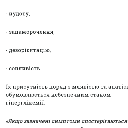
- нудоту,
- запаморочення,
- дезорієнтацію,
- сонливість.
Їх присутність поряд з млявістю та апатіє
обумовлюється небезпечним станом
гіперглікемії.
«Якщо зазначені симптоми спостерігаються