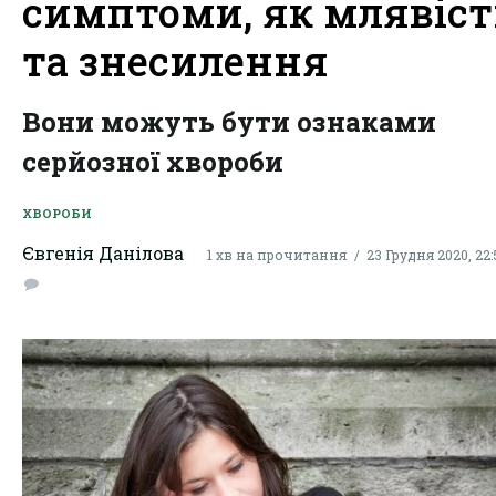
симптоми, як млявіст
та знесилення
Вони можуть бути ознаками
серйозної хвороби
ХВОРОБИ
Євгенія Данілова
1 хв на прочитання
23 Грудня 2020, 22: