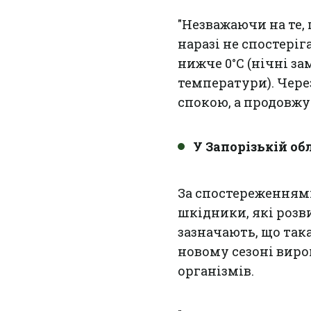
"Незважаючи на те, 
наразі не спостері
нижче 0°С (нічні за
температури). Чере
спокою, а продовжу
У Запорізькій об
За спостереженням
шкідники, які розв
зазначають, що так
новому сезоні ви
організмів.