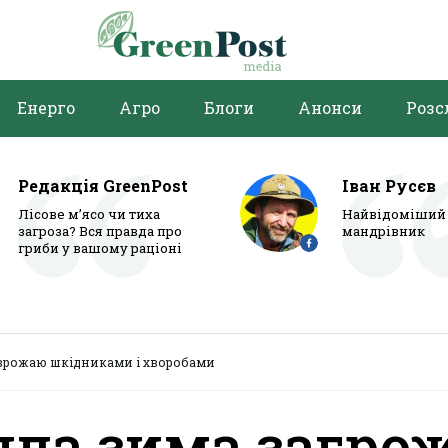
Енерго
Агро
Блоги
Анонси
Розс
Редакція GreenPost
Іван Русєв
Лісове м’ясо чи тиха
Найвідоміший 
загроза? Вся правда про
мандрівник
гриби у вашому раціоні
 врожаю шкідниками і хворобами
пла зима загро