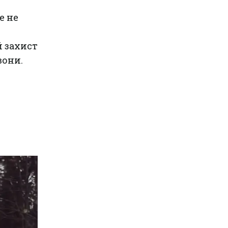
е не
й захист
вони.