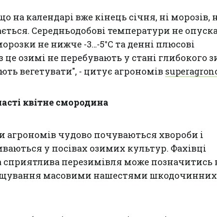
що на календарі вже кінець січня, ні морозів, н
гається. Середньодобові температури не опус
морозки не нижче -3…-5°С та денні плюсові
з це озимі не перебувають у стані глибокого 
ють вегетувати", - цитує агрономів
superagron
ласті квітне смородина
и агрономів чудово почуваються хвороби і
иваються у посівах озимих культур. Фахівці
а сприятлива перезимівля може позначитись 
рощування масовими нашестями шкодочинних