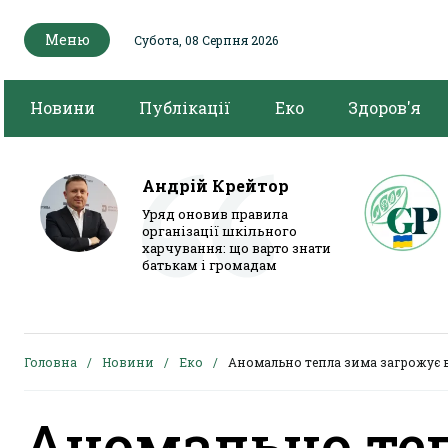
Меню
Субота, 08 Серпня 2026
Новини
Публікації
Еко
Здоров'я
Андрій Крейтор
Уряд оновив правила
організації шкільного
харчування: що варто знати
батькам і громадам
Головна
Новини
Еко
Аномально тепла зима загрожує
Аномально те