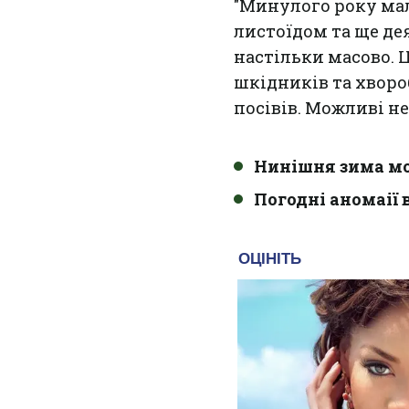
"Минулого року ма
листоїдом та ще де
настільки масово. 
шкідників та хворо
посівів. Можливі не
Нинішня зима мо
Погодні аномаії в