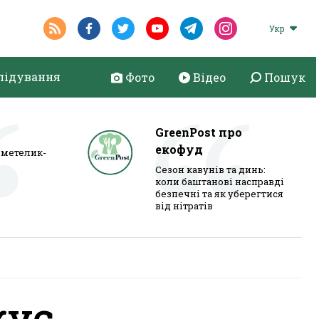
Укр
лідування
Фото
Відео
Пошук
GreenPost про
екофуд
метелик-
Сезон кавунів та динь:
коли баштанові насправді
безпечні та як уберегтися
від нітратів
жує