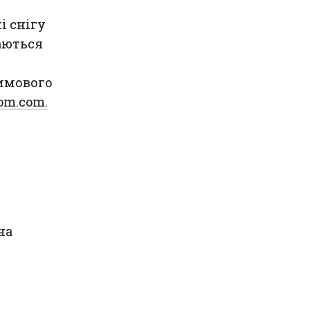
і снігу
каються
зимового
om.com.
на