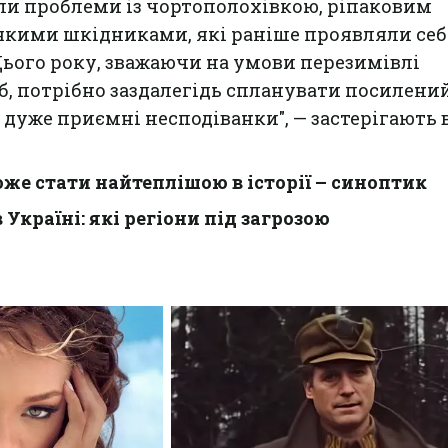
ли проблеми із чортополохівкою, ріпаковим
якими шкідниками, які раніше проявляли себ
Цього року, зважаючи на умови перезимівлі
б, потрібно заздалегідь спланувати посилени
 дуже приємні несподіванки", — застерігають 
же стати найтеплішою в історії – синоптик
 Україні: які регіони під загрозою