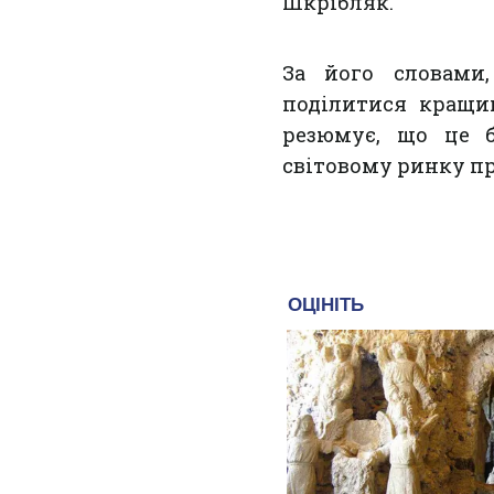
Шкрібляк.
За його словами
поділитися кращи
резюмує, що це б
світовому ринку п