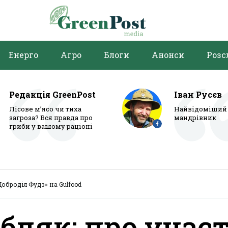
Енерго
Агро
Блоги
Анонси
Розс
Редакція GreenPost
Іван Русєв
Лісове м’ясо чи тиха
Найвідоміший 
загроза? Вся правда про
мандрівник
гриби у вашому раціоні
Добродія Фудз» на Gulfood
бляк: про учас