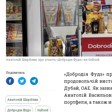
Анатолій Шкрібляк: про участь «Добродія Фудз» на Gulfood
Поділитись:
«Добродія Фудз» п
продовольчій вистав
Дубай, ОАЕ. Як заз
Анатолій Васильов
Анатолій Шкрібляк
портфеля, а також 
Добродія Фудз
Gulfood