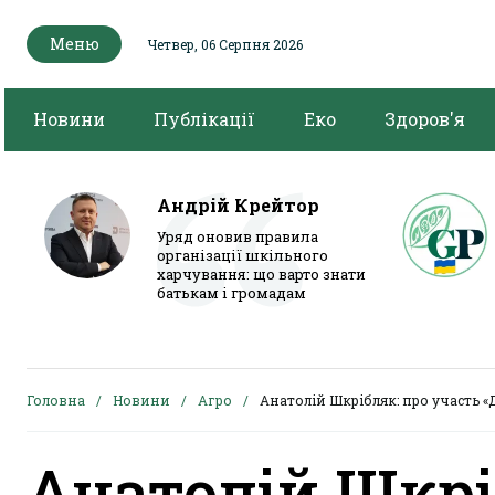
Меню
Четвер, 06 Серпня 2026
Новини
Публікації
Еко
Здоров'я
Андрій Крейтор
Уряд оновив правила
організації шкільного
харчування: що варто знати
батькам і громадам
Головна
Новини
Агро
Анатолій Шкрібляк: про участь «
Анатолій Шкрі