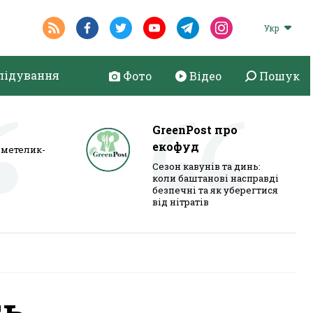
Укр
лідування
Фото
Відео
Пошук
GreenPost про
екофуд
метелик-
Сезон кавунів та динь:
коли баштанові насправді
безпечні та як уберегтися
від нітратів
ть