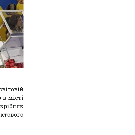
світовій
 в місті
Шкрібляк
уктового