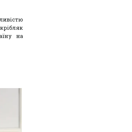
ливістю
крібляк
аїну на