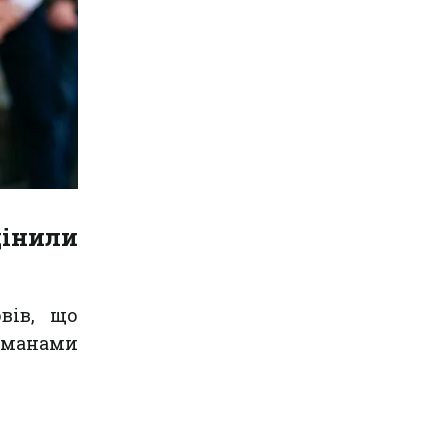
цінили
вів, що
гманами