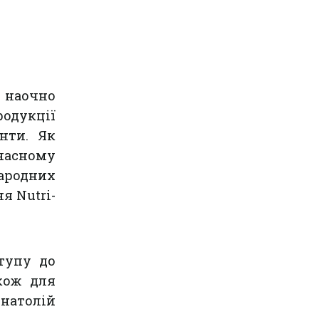
 наочно
родукції
нти. Як
часному
родних
я Nutri-
тупу до
акож для
натолій