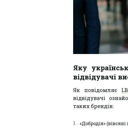
Яку українсь
відвідувачі в
Як повідомляє
LB
відвідувачі озна
таких брендів:
«Добродія» (вівсяні 