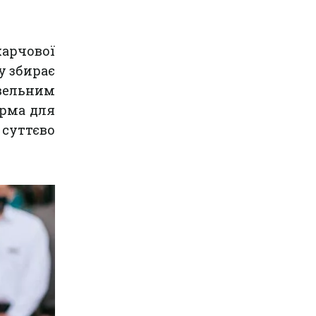
харчової
у збирає
овельним
орма для
суттєво