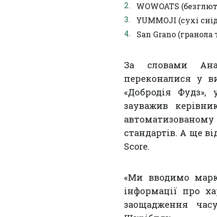
WOWOATS (безглюте
YUMMOJI (сухі снід
San Grano (гранола 
За словами Анат
переконалися у ви
«Добродія Фудз», 
зауважив керівни
автоматизовано
стандартів. А ще в
Score.
«Ми вводимо марк
інформації про ха
заощадження часу