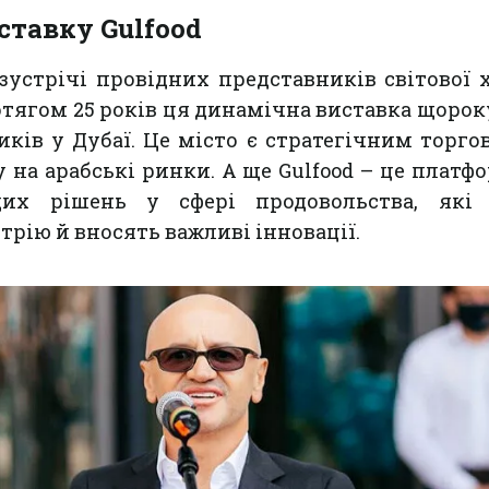
ставку Gulfood
 зустрічі провідних представників світової 
тягом 25 років ця динамічна виставка щорок
иків у Дубаї. Це місто є стратегічним торг
 на арабські ринки. А ще Gulfood – це платф
их рішень у сфері продовольства, які 
трію й вносять важливі інновації.