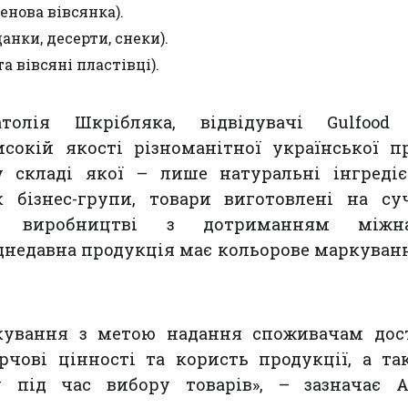
нова вівсянка).
анки, десерти, снеки).
та вівсяні пластівці).
олія Шкрібляка, відвідувачі Gulfood
сокій якості різноманітної української п
у складі якої – лише натуральні інгредіє
к бізнес-групи, товари виготовлені на су
му виробництві з дотриманням міжна
іднедавна продукція має кольорове маркуванн
ування з метою надання споживачам дос
рчові цінності та користь продукції, а т
 під час вибору товарів», – зазначає А