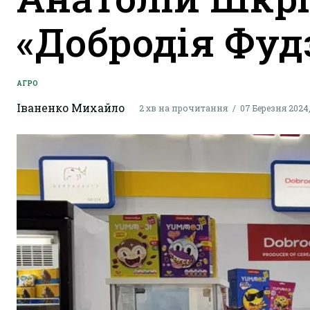
«Добродія Фудз
АГРО
Іваненко Михайло
2 хв на прочитання
07 Березня 2024,