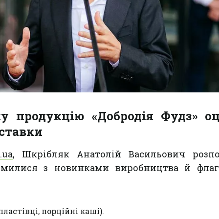
ку продукцію «Добродія Фудз» о
иставки
.ua
, Шкрібляк Анатолій Васильович розпо
йомилися з новинками виробництва й фла
пластівці, порційні каші).