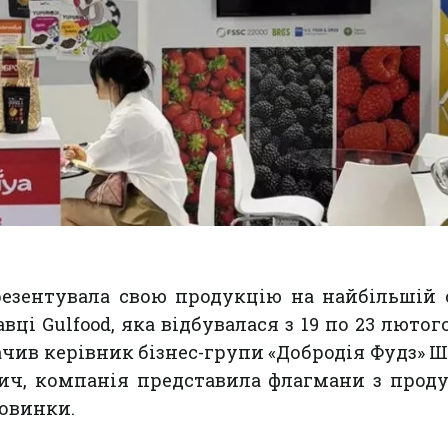
резентувала свою продукцію на найбільшій 
ці Gulfood, яка відбувалася з 19 по 23 лютого
начив керівник бізнес-групи «Добродія Фудз» 
ич, компанія представила флагмани з прод
новинки.