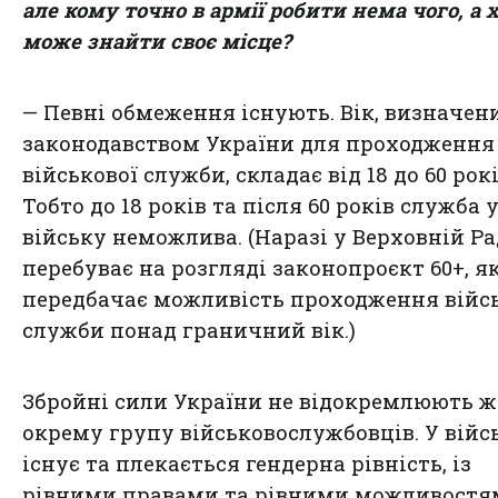
але кому точно в армії робити нема чого, а 
може знайти своє місце?
— Певні обмеження існують. Вік, визначен
законодавством України для проходження
військової служби, складає від 18 до 60 рокі
Тобто до 18 років та після 60 років служба 
війську неможлива. (Наразі у Верховній Ра
перебуває на розгляді законопроєкт 60+, я
передбачає можливість проходження війс
служби понад граничний вік.)
Збройні сили України не відокремлюють ж
окрему групу військовослужбовців. У війс
існує та плекається гендерна рівність, із
рівними правами та рівними можливостя