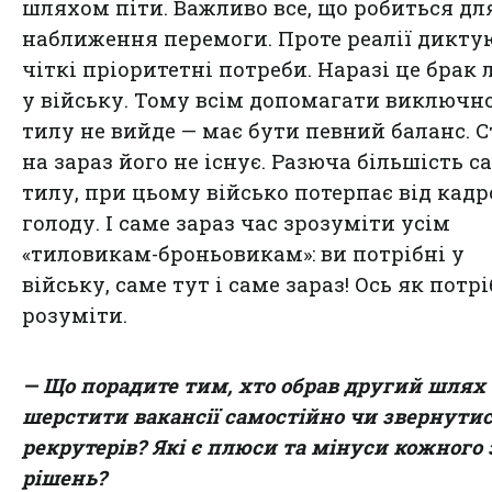
шляхом піти. Важливо все, що робиться дл
наближення перемоги. Проте реалії дикту
чіткі пріоритетні потреби. Наразі це брак
у війську. Тому всім допомагати виключно
тилу не вийде — має бути певний баланс. 
на зараз його не існує. Разюча більшість с
тилу, при цьому військо потерпає від кадр
голоду. І саме зараз час зрозуміти усім
«тиловикам-броньовикам»: ви потрібні у
війську, саме тут і саме зараз! Ось як потр
розуміти.
— Що порадите тим, хто обрав другий шлях
шерстити вакансії самостійно чи звернутис
рекрутерів? Які є плюси та мінуси кожного 
рішень?