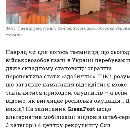
Фото: 4 центр рекрутингу Сил територіальної оборони Зброй
України
Навряд чи для когось таємниця, що сьогод
військовозобов’язані в Україні перебувают
дуже складному становищі: страшна
перспектива стати «здобиччю» ТЦК і розум
що загальне намагання відсидітися може
закінчитися приходом окупантів — а всім
відомо, як виглядає російська окупація… Д
вихід? На запитання
GreenPost
щодо
альтернатив мобілізації відповів штаб-се
3 категорії 4 центру рекрутингу Сил