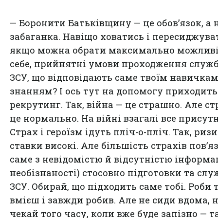
— Боронити Батьківщину — це обов’язок, а 
забаганка. Навіщо ховатись і пересиджува
якщо можна обрати максимально можливі
себе, прийнятні умови проходження служб
ЗСУ, що відповідають саме твоїм навичкам
знанням? І ось тут на допомогу приходить
рекрутинг. Так, війна — це страшно. Але ст
це нормально. На війні взагалі все присутн
Страх і героїзм ідуть пліч-о-пліч. Так, риз
ставки високі. Але більшість страхів пов’я
саме з невідомістю й відсутністю інформац
необізнаності) стосовно підготовки та слу
ЗСУ. Обирай, що підходить саме тобі. Роби т
вмієш і завжди робив. Але не сиди вдома, 
чекай того часу, коли вже буде запізно — 