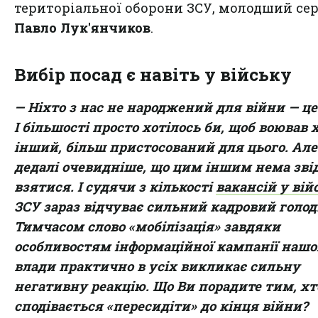
територіальної оборони ЗСУ, молодший се
Павло Лук'янчиков
.
Вибір посад є навіть у війську
— Ніхто з нас не народжений для війни — це
І більшості просто хотілось би, щоб воював 
інший, більш пристосований для цього. Але
дедалі очевидніше, що цим іншим нема зві
взятися. І судячи з кількості
вакансій у вій
ЗСУ зараз відчуває сильний кадровий голод
Тимчасом слово «мобілізація» завдяки
особливостям інформаційної кампанії нашо
влади практично в усіх викликає сильну
негативну реакцію. Що Ви порадите тим, хт
сподівається «пересидіти» до кінця війни?