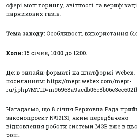
сфері моніторингу, звітності та верифікаці
парникових газів.
Тема заходу:
Особливості використання бі
Коли:
15 січня, 10:00 до 12:00.
Де:
в онлайн-форматі на платформі Webex, 
посиланням:
https://mepr.webex.com/mepr-
ru/j.php?MTID=m96968a9acdb06c8b06e3ec6021
Нагадаємо, що 8 січня Верховна Рада при
законопроєкт №12131, яким передбачено
відновлення роботи системи МЗВ вже в ць
році.