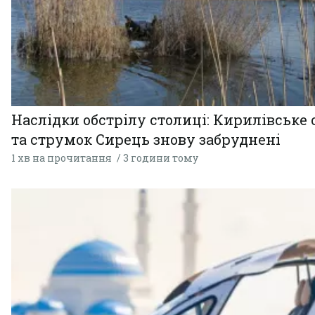
Наслідки обстрілу столиці: Кирилівське 
та струмок Сирець знову забруднені
1 хв на прочитання
3 години тому