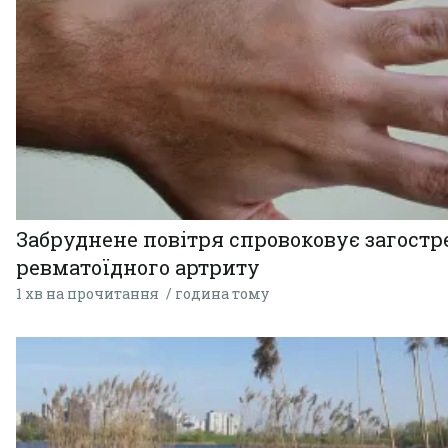
Забруднене повітря спровоковує загост
ревматоїдного артриту
1 хв на прочитання
година тому