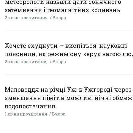
метеорологи назвали дати сонячного
затемнення і геомагнітних коливань
2 хв на прочитання
Вчора
Хочете схуднути — виспіться: науковці
пояснили, як режим сну керує вагою л
2 хв на прочитання
Вчора
Маловоддя на річці Уж: в Ужгороді через
зменшення лімітів можливі нічні обме
водопостачання
1 хв на прочитання
Вчора