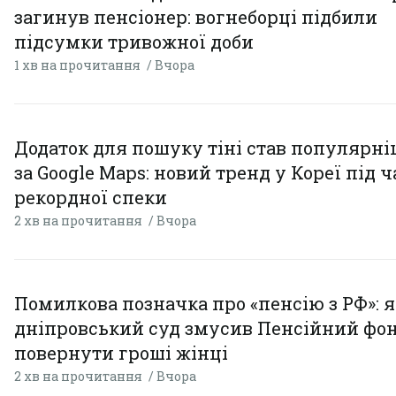
загинув пенсіонер: вогнеборці підбили
підсумки тривожної доби
1 хв на прочитання
Вчора
Додаток для пошуку тіні став популярн
за Google Maps: новий тренд у Кореї під ч
рекордної спеки
2 хв на прочитання
Вчора
Помилкова позначка про «пенсію з РФ»: я
дніпровський суд змусив Пенсійний фо
повернути гроші жінці
2 хв на прочитання
Вчора