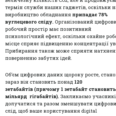
величезну кількість CO2, але й продовжує
термін служби наших гаджетів, оскільки н
виробництво обладнання
припадає 78%
вуглецевого сліду.
Організований цифров
робочий простір має позитивний
психологічний ефект, оскільки охайне роб
місце сприяє підвищенню концентрації ув
Прибирання також може сприяти натхнен
поверненню забутих ідей.
Об’єм цифрових даних щороку росте, стан
зараз він становить понад
120
зетабайтів
(причому 1 зетабайт становить
мільярд гігабайтів).
Закликаємо учасникі
долучатися та разом зменшувати цифров
слід, щоб ваше користування digital