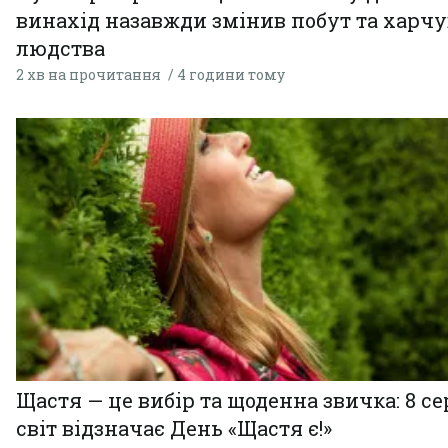
винахід назавжди змінив побут та харч
людства
2 хв на прочитання
4 години тому
Щастя — це вибір та щоденна звичка: 8 с
світ відзначає День «Щастя є!»