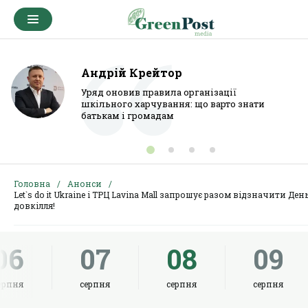
Андрій Крейтор
Уряд оновив правила організації
шкільного харчування: що варто знати
батькам і громадам
Головна
Анонси
Let`s do it Ukraine і ТРЦ Lavina Mall запрошує разом відзначити Ден
довкілля!
06
07
08
09
ерпня
серпня
серпня
серпня