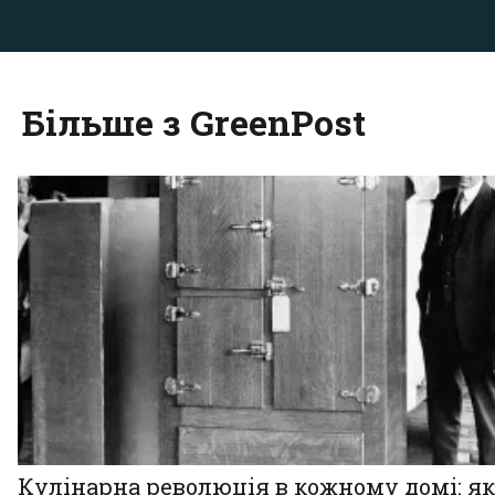
Більше з GreenPost
Кулінарна революція в кожному домі: як