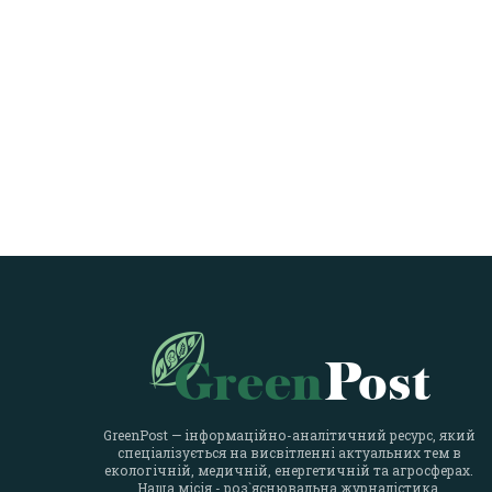
GreenPost — інформаційно-аналітичний ресурс, який
спеціалізується на висвітленні актуальних тем в
екологічній, медичній, енергетичній та агросферах.
Наша місія - роз`яснювальна журналістика.