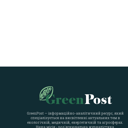
GreenPost — інформаційно-аналітичний ресурс, який
спеціалізується на висвітленні актуальних тем в
екологічній, медичній, енергетичній та агросферах.
Наша місія - роз`яснювальна журналістика.