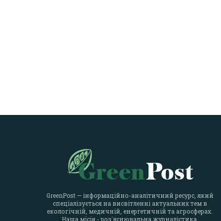
GreenPost — інформаційно-аналітичний ресурс, який
спеціалізується на висвітленні актуальних тем в
екологічній, медичній, енергетичній та агросферах.
Наша місія - роз`яснювальна журналістика.