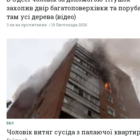
захопив двір багатоповерхівки та поруб
там усі дерева (відео)
3 хв на прочитання
19 Листопада 2020
ЕКО
Чоловік витяг сусіда з палаючої кварти