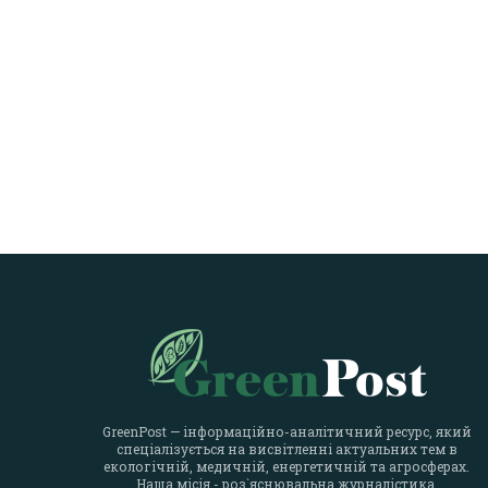
GreenPost — інформаційно-аналітичний ресурс, який
спеціалізується на висвітленні актуальних тем в
екологічній, медичній, енергетичній та агросферах.
Наша місія - роз`яснювальна журналістика.