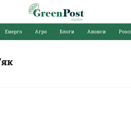
Енерго
Агро
Блоги
Анонси
Розс
'як