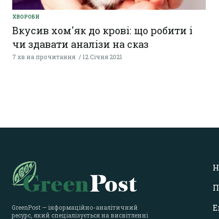
ХВОРОБИ
Вкусив хом'як до крові: що робити і
чи здавати аналізи на сказ
7 хв на прочитання
12 Січня 2021
Н
П
Е
GreenPost — інформаційно-аналітичний
ресурс, який спеціалізується на висвітленні