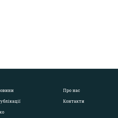
овини
Про нас
ублікації
Контакти
ко