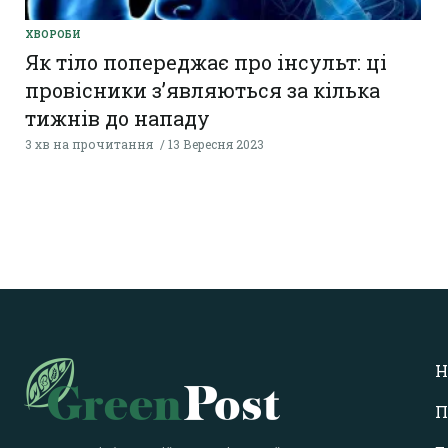
ХВОРОБИ
Як тіло попереджає про інсульт: ці
провісники з’являються за кілька
тижнів до нападу
3 хв на прочитання
13 Вересня 2023
Н
П