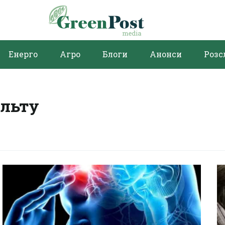
Енерго
Агро
Блоги
Анонси
Розс
ульту