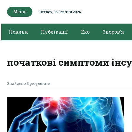
Меню
Четвер, 06 Серпня 2026
Новини
Публікації
Еко
Здоров'я
початкові симптоми інс
Знайдено 3 результати