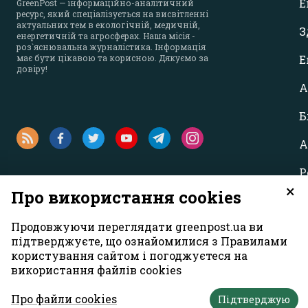
Е
GreenPost — інформаційно-аналітичний
ресурс, який спеціалізується на висвітленні
актуальних тем в екологічній, медичній,
З
енергетичній та агросферах. Наша місія -
роз`яснювальна журналістика. Інформація
має бути цікавою та корисною. Дякуємо за
Е
довіру!
А
Б
А
Р
×
Про використання cookies
Продовжуючи переглядати greenpost.ua ви
підтверджуєте, що ознайомилися з Правилами
користування сайтом і погоджуєтеся на
використання файлів cookies
Усі права захищені. Матеріали із сайту
«GreenPost»
можуть викори
першому абзаці матеріалу. Також активне гіперпосилання на са
Про файли cookies
Підтверджую
Думка авторів матеріалів може не збігатися з позицією редакції.