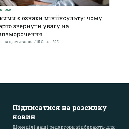
ВОРОБИ
кими є ознаки мініінсульту: чому
арто звернути увагу на
апаморочення
хв на прочитання
15 Січня 2021
Підписатися на розсилку
новин
Щонеділі наші редактори відбирають для