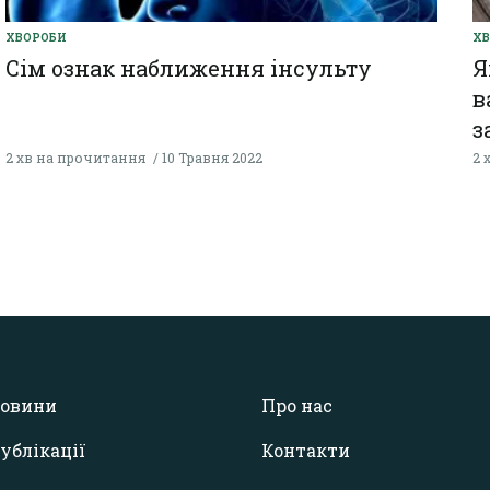
ХВОРОБИ
Х
Сім ознак наближення інсульту
Я
в
з
2 хв на прочитання
10 Травня 2022
2 
овини
Про нас
ублікації
Контакти