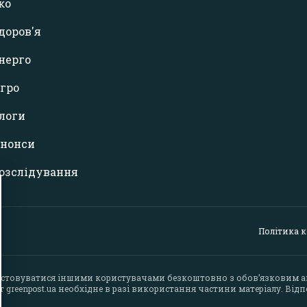
ко
доров'я
нерго
гро
логи
нонси
озслідування
Політика 
стовуватися іншими користувачами безкоштовно з обов’язковим 
йт
greenpost.ua
необхідне в разі використання частини матеріалу. Відпо