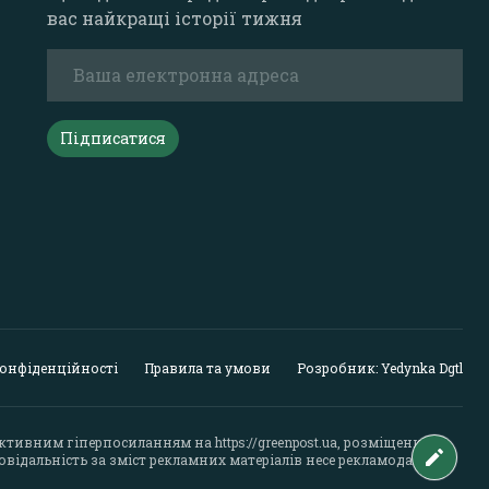
вас найкращі історії тижня
Підписатися
конфіденційності
Правила та умови
Розробник: Yedynka Dgtl
активним гіперпосиланням на
https://greenpost.ua
, розміщеним у
відальність за зміст рекламних матеріалів несе рекламодавець.