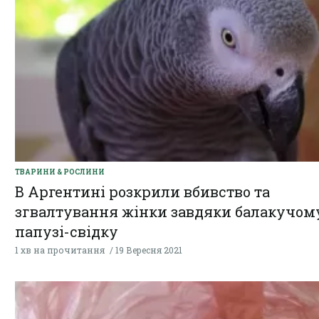
ТВАРИНИ & РОСЛИНИ
В Аргентині розкрили вбивство та
згвалтування жінки завдяки балакучом
папузі-свідку
1 хв на прочитання
19 Вересня 2021