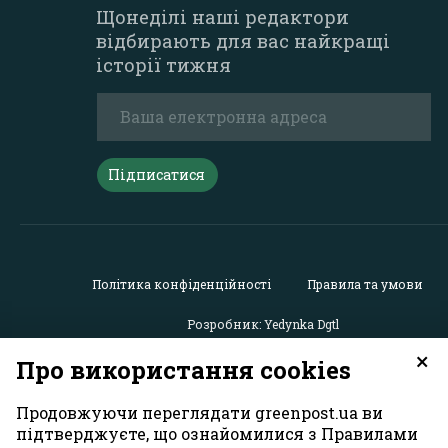
Щонеділі наші редактори
відбирають для вас найкращі
історії тижня
Підписатися
Політика конфіденційності
Правила та умови
Розробник: Yedynka Dgtl
×
Про використання cookies
Усі права захищені. Матеріали із сайту
«GreenPost»
можу
використовуватися іншими користувачами безкоштовн
Продовжуючи переглядати greenpost.ua ви
обов’язковим активним гіперпосиланням на
підтверджуєте, що ознайомилися з Правилами
https://greenpost.ua
, розміщеним у першому абзаці матер