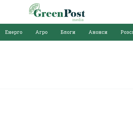
Енерго
Агро
Блоги
Анонси
Розс