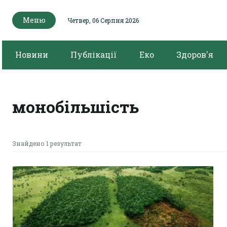
Меню
Четвер, 06 Серпня 2026
Новини
Публікації
Еко
Здоров'я
монобільшість
Знайдено 1 результат