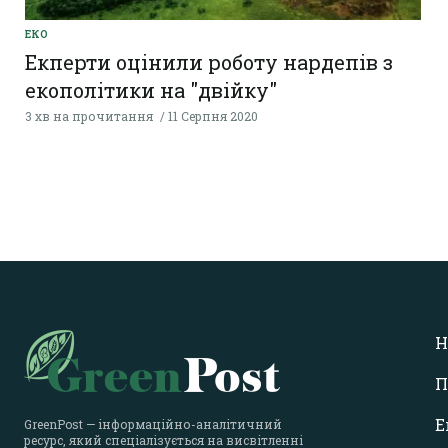
ЕКО
Екперти оцінили роботу нардепів з
екополітики на "двійку"
3 хв на прочитання
11 Серпня 2020
Н
П
Е
GreenPost — інформаційно-аналітичний
ресурс, який спеціалізується на висвітленні