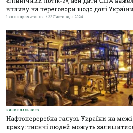
«Північний потік-2», аби дати США важел
впливу на переговори щодо долі Україн
1 хв на прочитання
22 Листопада 2024
РИНОК ПАЛЬНОГО
Нафтопереробна галузь України на межі
краху: тисячі людей можуть залишитися