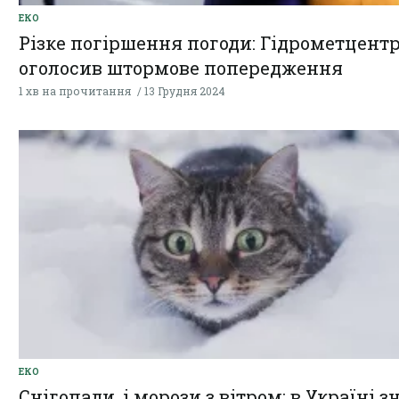
ЕКО
Різке погіршення погоди: Гідрометцент
оголосив штормове попередження
1 хв на прочитання
13 Грудня 2024
ЕКО
Снігопади, і морози з вітром: в Україні з