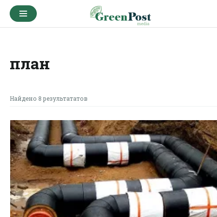
план
Найдено 8 результататов