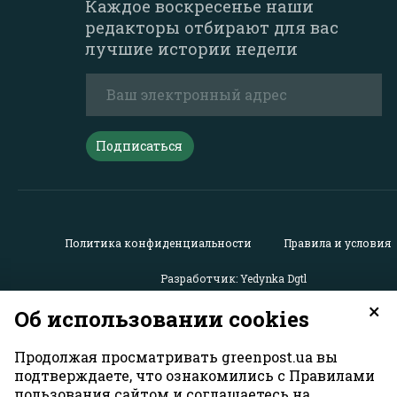
Каждое воскресенье наши
редакторы отбирают для вас
лучшие истории недели
Подписаться
Политика конфиденциальности
Правила и условия
Разработчик: Yedynka Dgtl
×
Об использовании cookies
Все права защищены. Материалы с сайта
«GreenPost»
мо
использоваться другими пользователями бесплатно с
Продолжая просматривать greenpost.ua вы
обязательной активной гиперссылкой на
https://greenpo
подтверждаете, что ознакомились с Правилами
расположенной в первом абзаце материала. Также гипе
пользования сайтом и соглашаетесь на