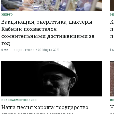
ЭНЕРГО
ЭН
Вакцинация, энергетика, шахтеры:
К
Кабмин похвастался
п
сомнительными достижениями за
п
год
6 мин на прочтение
03 Марта 2021
1 
ИСКОПАЕМОЕ ТОПЛИВО
ИС
Наша песня хороша: государство
Н