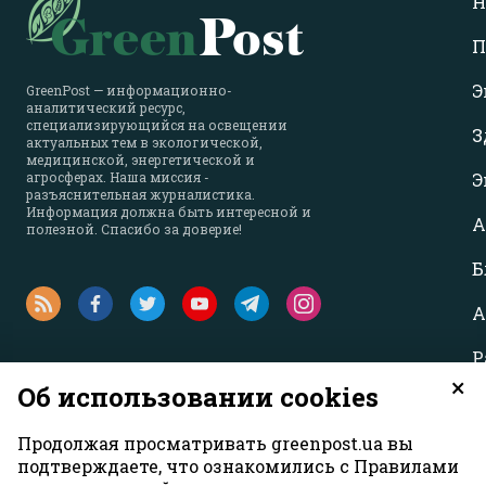
Н
П
Э
GreenPost — информационно-
аналитический ресурс,
специализирующийся на освещении
З
актуальных тем в экологической,
медицинской, энергетической и
агросферах. Наша миссия -
Э
разъяснительная журналистика.
Информация должна быть интересной и
А
полезной. Спасибо за доверие!
Б
А
Р
×
Об использовании cookies
Продолжая просматривать greenpost.ua вы
подтверждаете, что ознакомились с Правилами