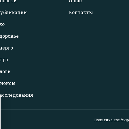
овости
О нас
убликации
Контакты
ко
доровье
нерго
гро
логи
нонсы
асследования
Политика конфид