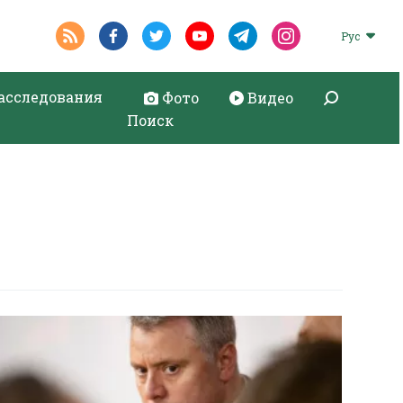
Рус
асследования
Фото
Видео
Поиск