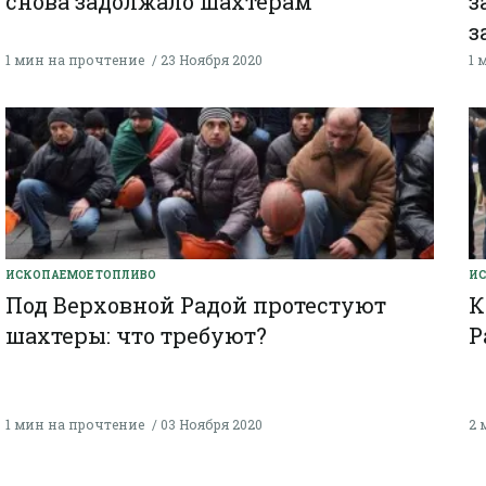
снова задолжало шахтерам
з
з
1 мин на прочтение
23 Ноября 2020
1 
ИСКОПАЕМОЕ ТОПЛИВО
ИС
Под Верховной Радой протестуют
К
шахтеры: что требуют?
Р
1 мин на прочтение
03 Ноября 2020
2 