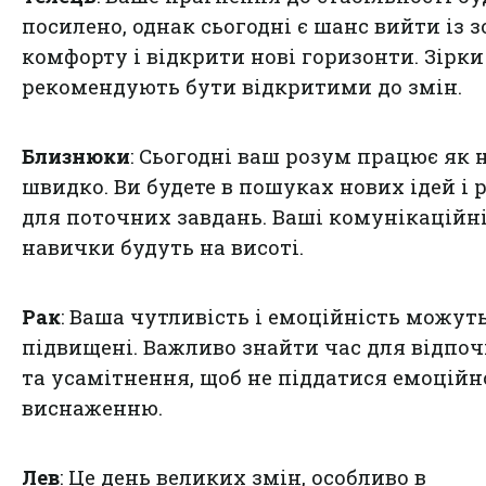
посилено, однак сьогодні є шанс вийти із 
комфорту і відкрити нові горизонти. Зірки
рекомендують бути відкритими до змін.
Близнюки
: Сьогодні ваш розум працює як 
швидко. Ви будете в пошуках нових ідей і 
для поточних завдань. Ваші комунікаційн
навички будуть на висоті.
Рак
: Ваша чутливість і емоційність можут
підвищені. Важливо знайти час для відпо
та усамітнення, щоб не піддатися емоцій
виснаженню.
Лев
: Це день великих змін, особливо в