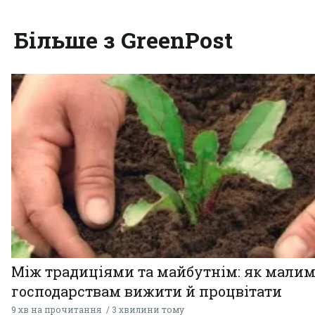
Більше з GreenPost
Між традиціями та майбутнім: як мали
господарствам вижити й процвітати
9 хв на прочитання
3 хвилини тому