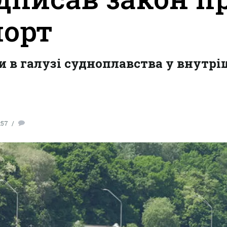
порт
 в галузі судноплавства у внутрі
:57