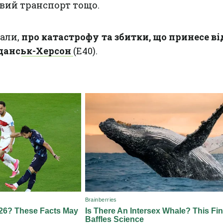
вий транспорт тощо.
дали,
про катастрофу та збитки, що принесе в
Гданськ-Херсон
(Е40).