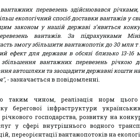
 вантажних перевезень здійснювався річками,
льш екологічний спосіб доставки вантажів у сві
цим законом у нашій державі з’явиться конк
ревезень вантажів. За підрахунками Мініс
асть змогу збільшити вантажопотік до 30 млн т 
ий ефект для держави в обсязі близько 13-16 
, збільшення вантажних перевезень річкою 
ання автошляхи та заощадити державні кошти на
я"
, - зазначається в повідомленні.
що таким чином, реалізація норм цього
ку берегової інфраструктури українських
річкового господарства, розвитку на конк
слуг у сфері внутрішнього водного трансп
ій, переорієнтації вантажопотоків на еколог