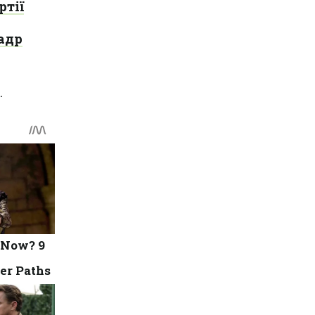
ртії
адр
.