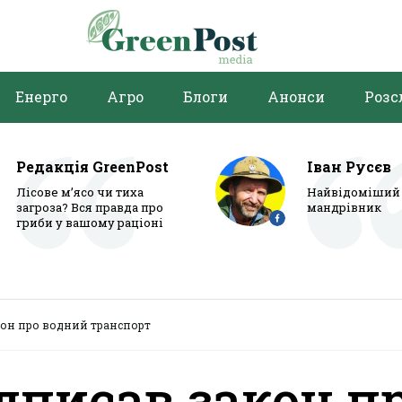
Енерго
Агро
Блоги
Анонси
Розс
Редакція GreenPost
Іван Русєв
Лісове м’ясо чи тиха
Найвідоміший 
загроза? Вся правда про
мандрівник
гриби у вашому раціоні
кон про водний транспорт
дписав закон п