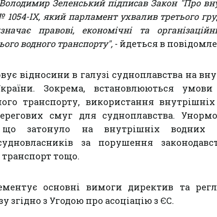
 Володимир Зеленський підписав Закон "Про вн
 1054-ІХ, який парламент ухвалив третього гру
значає правові, економічні та організаційн
ього водного транспорту",
- йдеться в повідомле
вує відносини в галузі судноплавства на вн
країни. Зокрема, встановлюються умови
ного транспорту, використання внутрішніх
берегових смуг для судноплавства. Унормо
 що затонуло на внутрішніх водних ш
 судновласників за порушення законодавс
 транспорт тощо.
ементує основні вимоги директив та регл
 згідно з Угодою про асоціацію з ЄС.