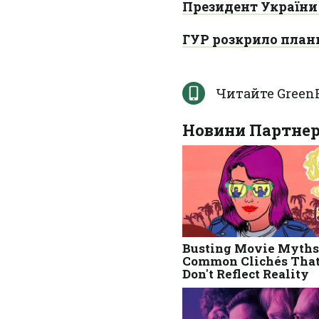
Президент України 
ГУР розкрило план
Читайте Green