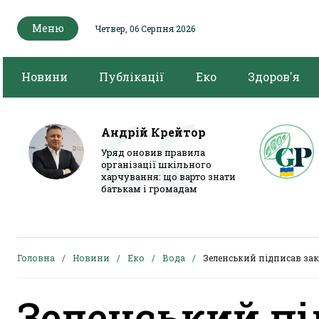
Меню
Четвер, 06 Серпня 2026
Новини
Публікації
Еко
Здоров'я
Андрій Крейтор
Уряд оновив правила
організації шкільного
харчування: що варто знати
батькам і громадам
Головна
Новини
Еко
Вода
Зеленський підписав за
Зеленський пі