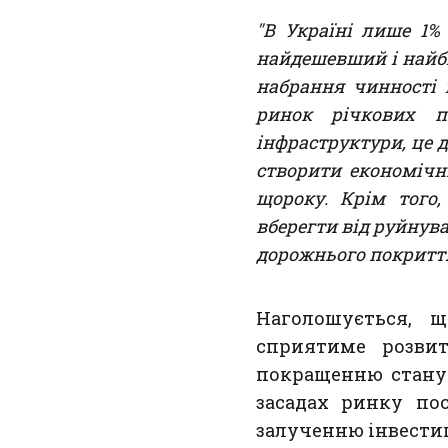
"В Україні лише 1%
найдешевший і найбі
набрання чинності 
ринок річкових пе
інфраструктури, це д
створити економічн
щороку. Крім того
вберегти від руйнув
дорожнього покритт
Наголошується, 
сприятиме розвит
покращенню стану 
засадах ринку по
залученню інвестиц