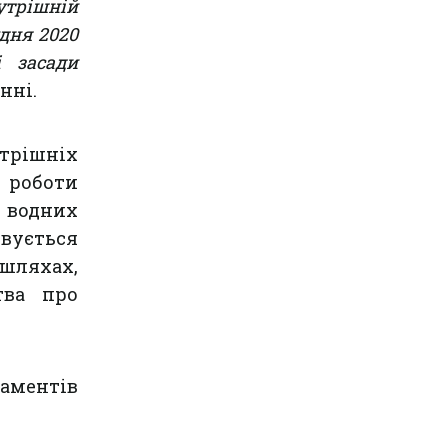
утрішній
дня 2020
і засади
нні.
утрішніх
 роботи
 водних
вується
ляхах,
тва про
аментів