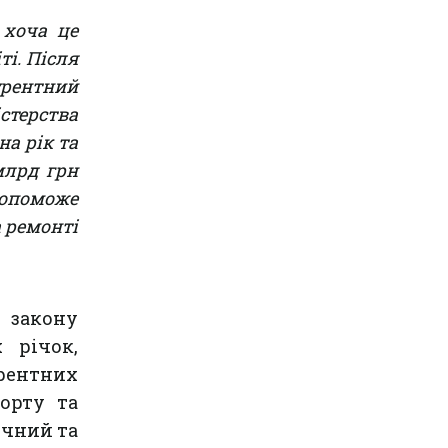
 хоча це
ті. Після
урентний
терства
на рік та
млрд грн
допоможе
 ремонті
 закону
 річок,
урентних
орту та
ічний та