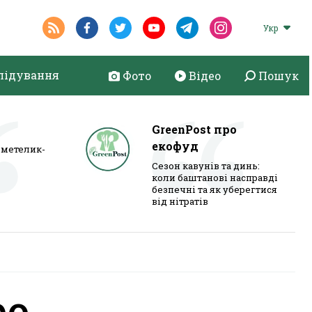
Укр
лідування
Фото
Відео
Пошук
GreenPost про
екофуд
метелик-
Сезон кавунів та динь:
коли баштанові насправді
безпечні та як уберегтися
від нітратів
ро