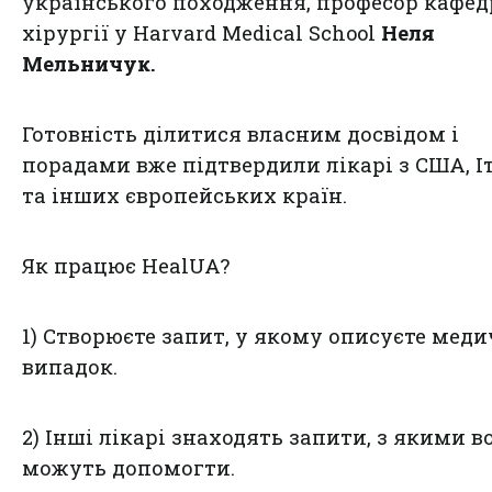
українського походження, професор кафе
хірургії у Harvard Medical School
Неля
Мельничук.
Готовність ділитися власним досвідом і
порадами вже підтвердили лікарі з США, Іт
та інших європейських країн.
Як працює HealUA?
1️) Створюєте запит, у якому описуєте мед
випадок.
2️) Інші лікарі знаходять запити, з якими в
можуть допомогти.