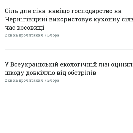
Сіль для сіна: навіщо господарство на
Чернігівщині використовує кухонну сіль
час косовиці
2 хв на прочитання
Вчора
У Всеукраїнській екологічній лізі оціни
шкоду довкіллю від обстрілів
2 хв на прочитання
Вчора