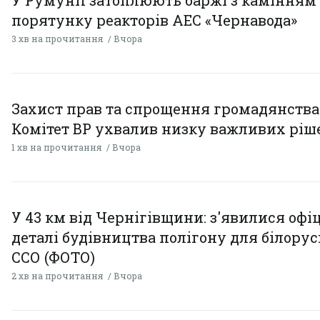
порятунку реакторів АЕС «Чернавода»
3 хв на прочитання
Вчора
Захист прав та спрощення громадянства
Комітет ВР ухвалив низку важливих ріш
1 хв на прочитання
Вчора
У 43 км від Чернігівщини: з'явилися офі
деталі будівництва полігону для білору
ССО (ФОТО)
2 хв на прочитання
Вчора