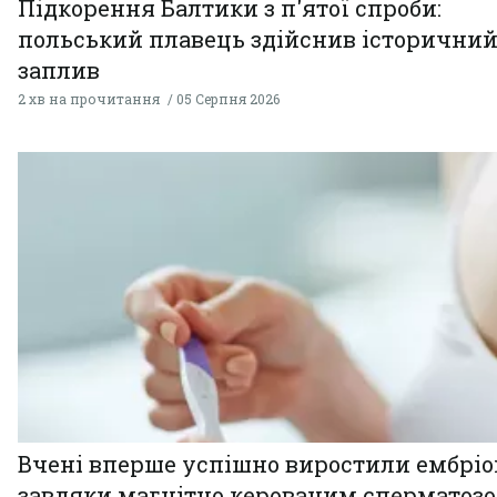
Підкорення Балтики з п'ятої спроби:
польський плавець здійснив історични
заплив
2 хв на прочитання
05 Серпня 2026
Вчені вперше успішно виростили ембрі
завдяки магнітно керованим сперматоз