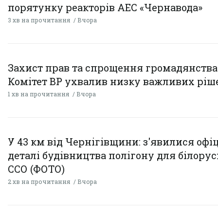
порятунку реакторів АЕС «Чернавода»
3 хв на прочитання
Вчора
Захист прав та спрощення громадянства
Комітет ВР ухвалив низку важливих ріш
1 хв на прочитання
Вчора
У 43 км від Чернігівщини: з'явилися офі
деталі будівництва полігону для білору
ССО (ФОТО)
2 хв на прочитання
Вчора