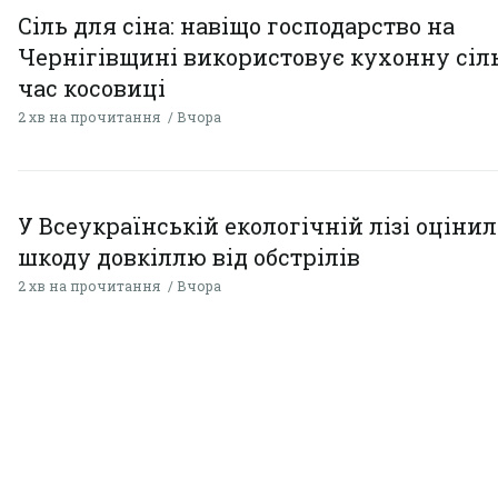
Сіль для сіна: навіщо господарство на
Чернігівщині використовує кухонну сіль
час косовиці
2 хв на прочитання
Вчора
У Всеукраїнській екологічній лізі оціни
шкоду довкіллю від обстрілів
2 хв на прочитання
Вчора