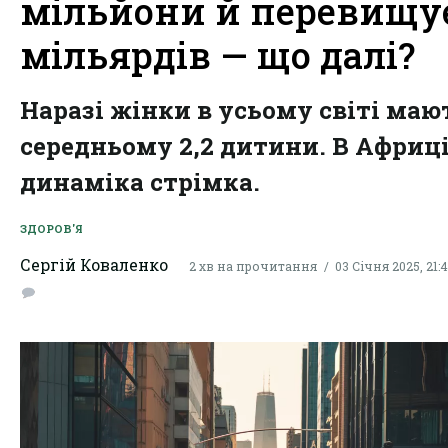
мільйони й перевищує
мільярдів — що далі?
Наразі жінки в усьому світі маю
середньому 2,2 дитини. В Африц
динаміка стрімка.
ЗДОРОВ'Я
Сергій Коваленко
2 хв на прочитання
03 Січня 2025, 21: