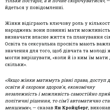
тільки постаріє, а й почне скорочуватися»,
—
йдеться у повідомленні.
Жінки відіграють ключову роль у кількост
народжень: вони повинні мати можливіст
визначати власне життя та планування сім
Освіта та сексуальна просвіта мають важл
значення для того, щоб дівчата та молоді 
могли вирішувати, «коли й із ким їм мати 
скільки».
«Якщо жінки матимуть рівні права, доступ 
освіти й охорони здоров'я, економічну
незалежність і можливість самостійно при
політичні рішення, то сім'ї автоматично ст
меншими»,
— сказав
Ян Кройцберг
, викона