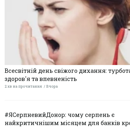
Всесвітній день свіжого дихання: турбот
здоров'я та впевненість
2 хв на прочитання
Вчора
#ЯСерпневийДонор: чому серпень є
найкритичнішим місяцем для банків кро