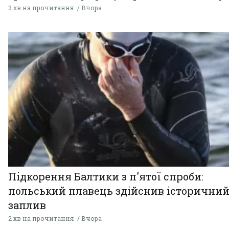
3 хв на прочитання
Вчора
Підкорення Балтики з п'ятої спроби:
польський плавець здійснив історични
заплив
2 хв на прочитання
Вчора