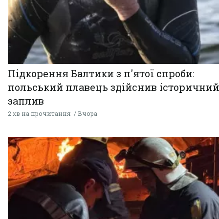
Підкорення Балтики з п'ятої спроби:
польський плавець здійснив історични
заплив
2 хв на прочитання
Вчора