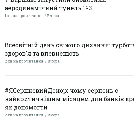
аеродинамічний тунель T-3
1 хв на прочитання
Вчора
Всесвітній день свіжого дихання: турбот
здоров'я та впевненість
2 хв на прочитання
Вчора
#ЯСерпневийДонор: чому серпень є
найкритичнішим місяцем для банків кро
як допомогти
2 хв на прочитання
Вчора