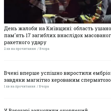
День жалоби на Київщині: область ушан
пам'ять 17 загиблих внаслідок масовано
ракетного удару
2 хв на прочитання
Вчора
Вчені вперше успішно виростили ембрі
завдяки магнітно керованим сперматоз
1 хв на прочитання
Вчора
У Варшаві запустили оновлений