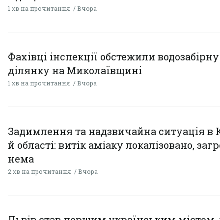
1 хв на прочитання
Вчора
Фахівці інспекції обстежили водозабірну
ділянку на Миколаївщині
1 хв на прочитання
Вчора
Задимлення та надзвичайна ситуація в 
й області: витік аміаку локалізовано, заг
нема
2 хв на прочитання
Вчора
Львів став першим українським містом,