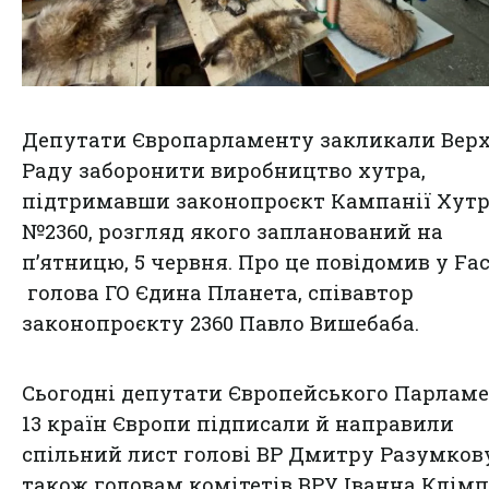
Депутати Європарламенту закликали Вер
Раду заборонити виробництво хутра,
підтримавши законопроєкт Кампанії Хут
№2360, розгляд якого запланований на
п’ятницю, 5 червня. Про це повідомив у
Fac
голова ГО Єдина Планета, співавтор
законопроєкту 2360 Павло Вишебаба.
Сьогодні депутати Європейського Парламе
13 країн Європи підписали й направили
спільний лист голові ВР Дмитру Разумкову
також головам комітетів ВРУ Іванна Клім