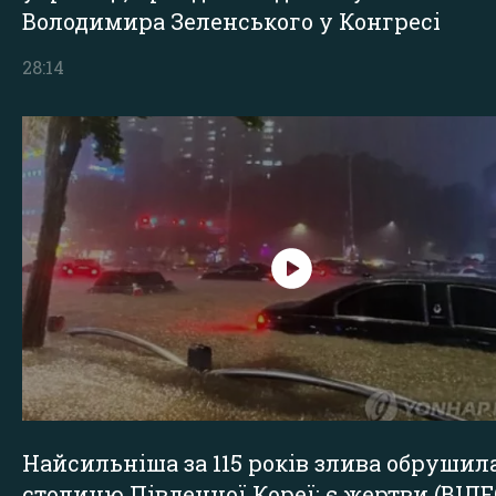
Володимира Зеленського у Конгресі
28:14
Найсильніша за 115 років злива обрушил
столицю Південної Кореї: є жертви (ВІДЕ