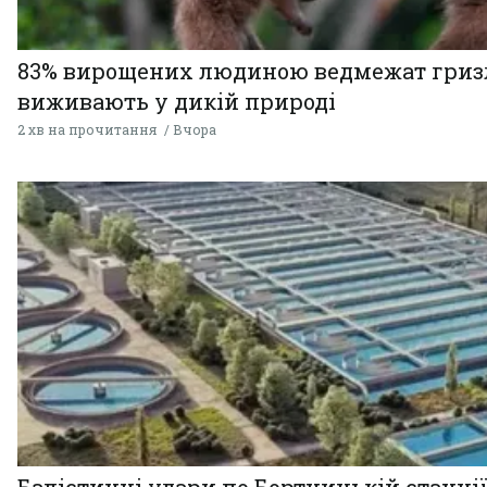
83% вирощених людиною ведмежат гризл
виживають у дикій природі
2 хв на прочитання
Вчора
Балістичні удари по Бортницькій станці