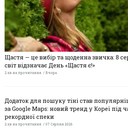
Щастя — це вибір та щоденна звичка: 8 с
світ відзначає День «Щастя є!»
2 хв на прочитання
Вчора
Додаток для пошуку тіні став популярн
за Google Maps: новий тренд у Кореї під ч
рекордної спеки
2 хв на прочитання
07 Серпня 2026