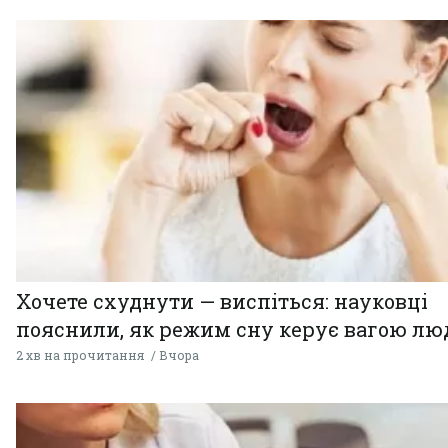
Хочете схуднути — виспіться: науковці
пояснили, як режим сну керує вагою л
2 хв на прочитання
Вчора