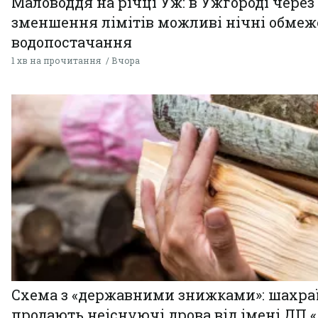
Маловоддя на річці Уж: в Ужгороді через
зменшення лімітів можливі нічні обме
водопостачання
1 хв на прочитання
Вчора
Схема з «державними знижками»: шахра
продають неіснуючі дрова від імені ДП 