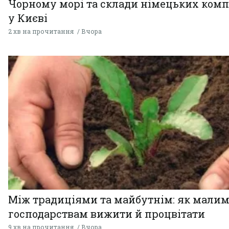
Чорному морі та склади німецьких комп
у Києві
2 хв на прочитання
Вчора
Між традиціями та майбутнім: як мали
господарствам вижити й процвітати
9 хв на прочитання
Вчора