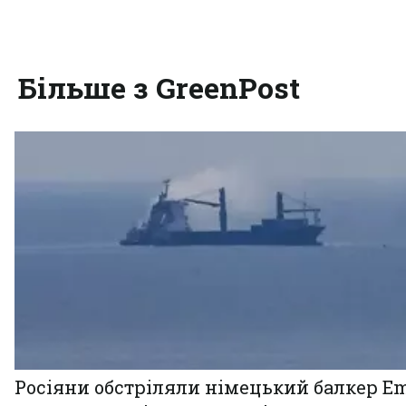
Більше з GreenPost
Росіяни обстріляли німецький балкер Em