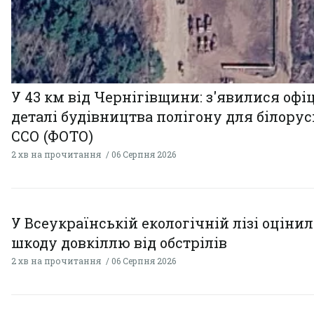
У 43 км від Чернігівщини: з'явилися офі
деталі будівництва полігону для білору
ССО (ФОТО)
2 хв на прочитання
06 Серпня 2026
У Всеукраїнській екологічній лізі оціни
шкоду довкіллю від обстрілів
2 хв на прочитання
06 Серпня 2026