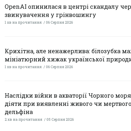
OpenAI опинилася в центрі скандалу чер
звинувачення у грінвошингу
1 хв на прочитання
06 Серпня 2026
Крихітна, але ненажерлива: білозубка ма
мініатюрний хижак української природ
1 хв на прочитання
06 Серпня 2026
Наслідки війни в акваторії Чорного моря
діяти при виявленні живого чи мертвог
дельфіна
2 хв на прочитання
05 Серпня 2026