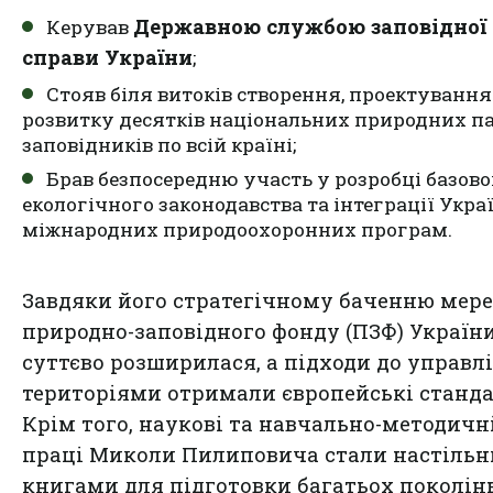
Державною службою заповідної
Керував
справи України
;
Стояв біля витоків створення, проектування
розвитку десятків національних природних па
заповідників по всій країні;
Брав безпосередню участь у розробці базово
екологічного законодавства та інтеграції Укра
міжнародних природоохоронних програм.
Завдяки його стратегічному баченню мер
природно-заповідного фонду (ПЗФ) Україн
суттєво розширилася, а підходи до управл
територіями отримали європейські станда
Крім того, наукові та навчально-методичн
праці Миколи Пилиповича стали настіль
книгами для підготовки багатьох поколін