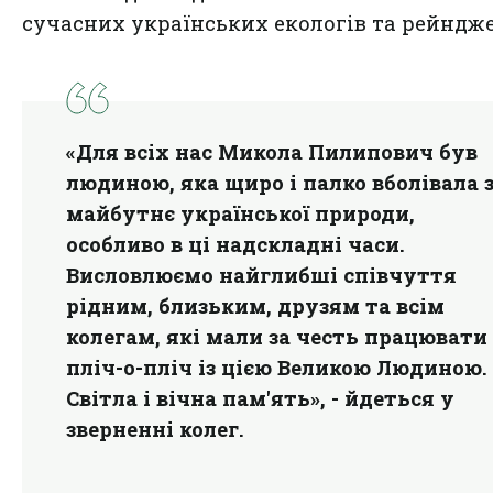
сучасних українських екологів та рейндже
«Для всіх нас Микола Пилипович був
людиною, яка щиро і палко вболівала 
майбутнє української природи,
особливо в ці надскладні часи.
Висловлюємо найглибші співчуття
рідним, близьким, друзям та всім
колегам, які мали за честь працювати
пліч-о-пліч із цією Великою Людиною.
Світла і вічна пам'ять», - йдеться у
зверненні колег.