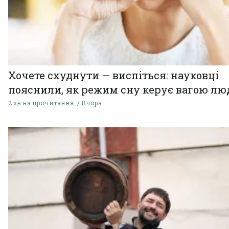
Хочете схуднути — виспіться: науковці
пояснили, як режим сну керує вагою л
2 хв на прочитання
Вчора