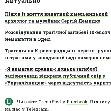
Актуально
Пішов із життя видатний хмельницький
археолог та музейник Сергій Демидко
Розслідування трагічної загибелі 10-міся
немовляти в Одесі
Трагедія на Кіровоградщині: через отруєн
нітратами у колодязній воді померло нем
«Я вимагаю правди»: донька загиблої
залізничниці відкрила публічний спір з
«Укрзалізницею» через відсутність укрит
Читайте GreenPost у
Facebook
. Підпису
на нас у
Telegram
.