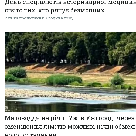
День спеціалістів ветеринарної медицин
свято тих, хто рятує безмовних
2 хв на прочитання
година тому
Маловоддя на річці Уж: в Ужгороді через
зменшення лімітів можливі нічні обме
водопостачання