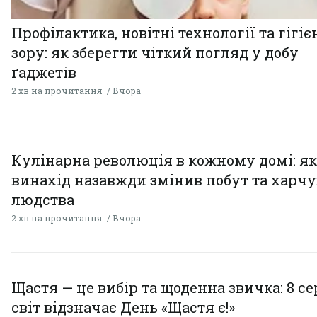
Профілактика, новітні технології та гігіє
зору: як зберегти чіткий погляд у добу
ґаджетів
2 хв на прочитання
Вчора
Кулінарна революція в кожному домі: як
винахід назавжди змінив побут та харч
людства
2 хв на прочитання
Вчора
Щастя — це вибір та щоденна звичка: 8 с
світ відзначає День «Щастя є!»