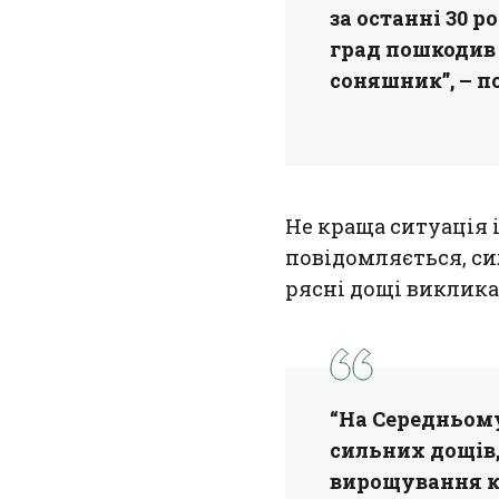
за останні 30 р
град пошкодив 
соняшник”, – п
Не краща ситуація 
повідомляється, си
рясні дощі виклик
“На Середньому
сильних дощів,
вирощування ку