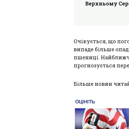
Верхньому Сере
Очікується, що пог
випаде більше опад
пшениці. Найбли
прогнозується пере
Більше новин чита