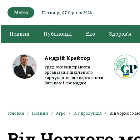
Меню
Пʼятниця, 07 Серпня 2026
Новини
Публікації
Еко
Здоров'я
Андрій Крейтор
Уряд оновив правила
організації шкільного
харчування: що варто знати
батькам і громадам
Головна
Новини
Агро
С/Г продукція
Від Чорного м
Від Чорного м