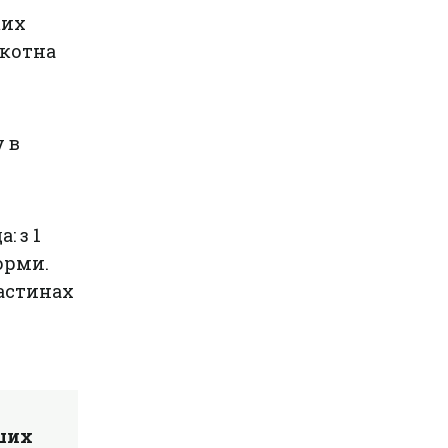
ких
екотна
 в
: з 1
орми.
астинах
іших