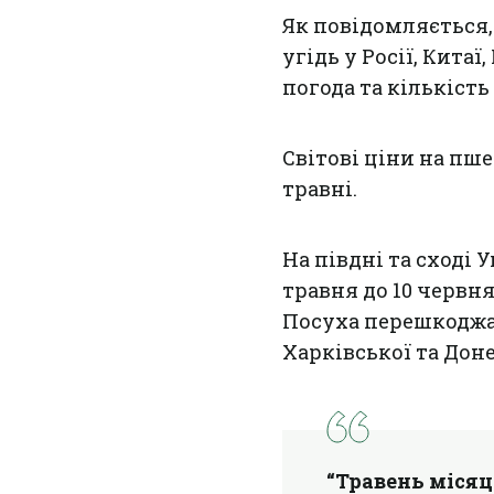
Як повідомляється,
угідь у Росії, Кита
погода та кількість
Світові ціни на пш
травні.
На півдні та сході У
травня до 10 червня
Посуха перешкоджає
Харківської та Доне
“Травень місяц