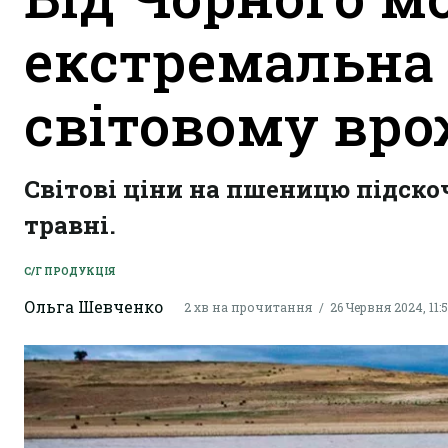
екстремальна 
світовому вр
Світові ціни на пшеницю підско
травні.
С/Г ПРОДУКЦІЯ
Ольга Шевченко
2 хв на прочитання
26 Червня 2024, 11: