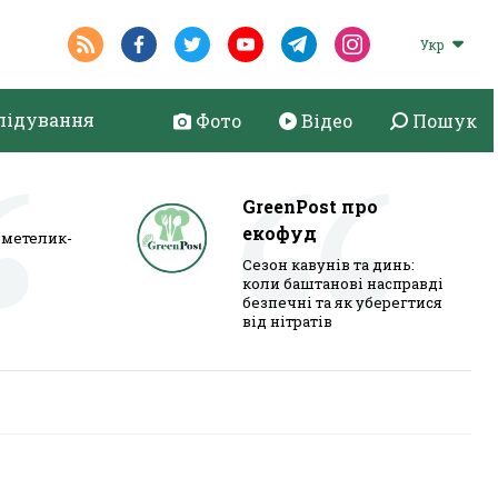
Укр
лідування
Фото
Відео
Пошук
GreenPost про
екофуд
метелик-
Сезон кавунів та динь:
коли баштанові насправді
безпечні та як уберегтися
від нітратів