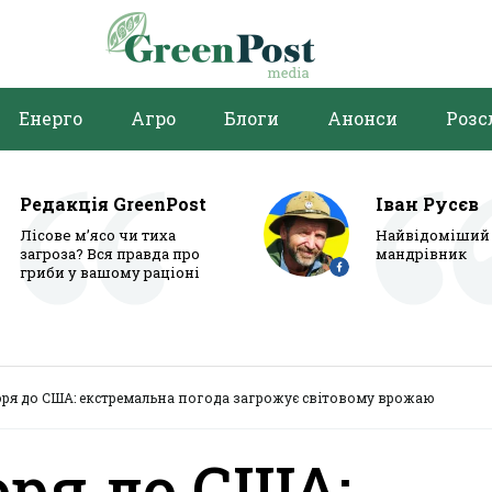
Енерго
Агро
Блоги
Анонси
Розс
Редакція GreenPost
Іван Русєв
Лісове м’ясо чи тиха
Найвідоміший 
загроза? Вся правда про
мандрівник
гриби у вашому раціоні
оря до США: екстремальна погода загрожує світовому врожаю
оря до США: