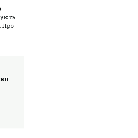
а
жують
. Про
нії