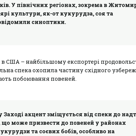
оків. У північних регіонах, зокрема в Житомир
ярі культури, як-от кукурудза, соя та
овідомили синоптики.
і в США – найбільшому експортері продовольст
льна спека охопила частину східного узбереж
ають побоювання повеней.
 Заході акцент зміщується від спеки до над
 що може призвести до повеней у районах
курудзи та соєвих бобів, особливо на