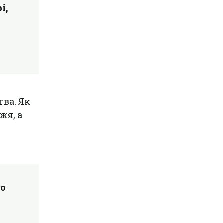
і,
ва. Як
жя, а
то