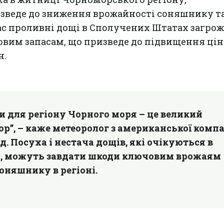
изведе до зниження врожайності соняшнику т
ас проливні дощі в Сполучених Штатах загро
овим запасам, що призведе до підвищення цін
н.
и для регіону Чорного моря – це великий
р”, – каже метеоролог з американської компа
д. Посуха і нестача дощів, які очікуються в
ні, можуть завдати шкоди ключовим врожаям
оняшнику в регіоні.