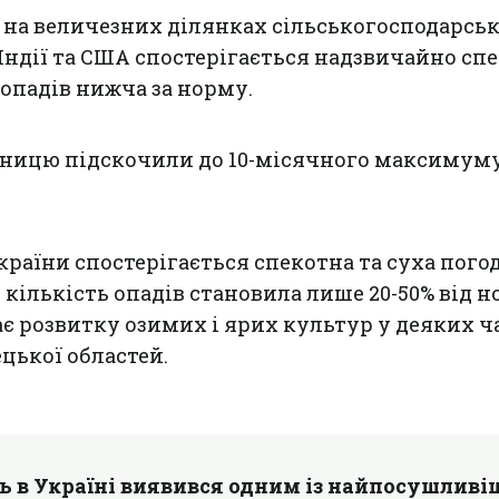
 на величезних ділянках сільськогосподарсь
ї, Індії та США спостерігається надзвичайно сп
 опадів нижча за норму.
еницю підскочили до 10-місячного максимуму
країни спостерігається спекотна та суха погода
 кількість опадів становила лише 20-50% від н
 розвитку озимих і ярих культур у деяких ч
цької областей.
ь в Україні виявився одним із найпосушлив