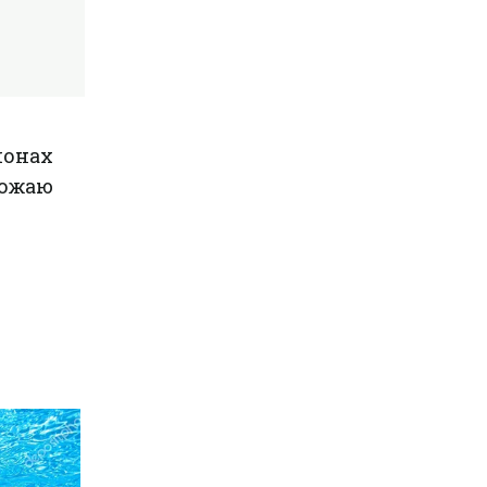
йонах
рожаю