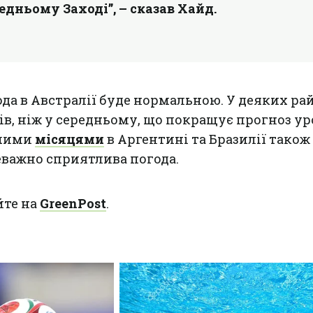
дньому Заході”, – сказав Хайд.
ода в Австралії буде нормальною. У деяких ра
ів, ніж у середньому, що покращує прогноз у
жчими
місяцями
в Аргентині та Бразилії також
важно сприятлива погода.
йте на
GreenPost
.