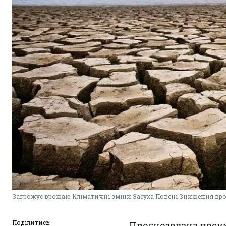
Загрожує врожаю Кліматичні зміни Засуха Повені Зниження вр
Поділитись:
Прогнозована посух