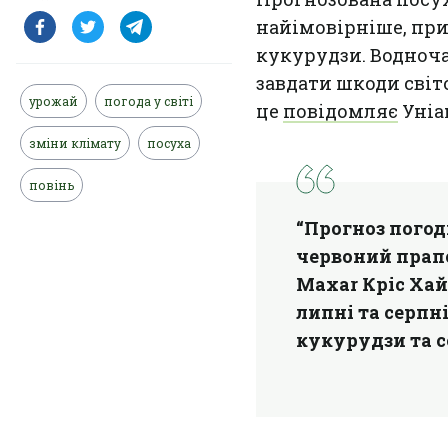
найімовірніше, пр
кукурудзи. Водноч
завдати шкоди світ
урожай
погода у світі
це
повідомляє
Уніа
зміни клімату
посуха
повінь
“Прогноз погод
червоний прапо
Maxar Кріс Хай
липні та серп
кукурудзи та с