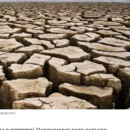
ожаності
а в житниці Чорноморського регіону,