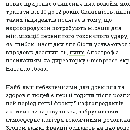
повне природне очищення цих водойм мо
тривати від 10 до 12 років. Складність лікві
таких інцидентів полягає в тому, що
нафтопродукти потребують місяців для
мінімізації первинного токсичного удару, 
як глибокі наслідки для біоти усуваються
впродовж десятиліть,
пише
Апостроф з
посиланням на директорку Greenpeace Укр
Наталію Гозак.
Найбільш небезпечними для довкілля та
здоров'я людей є перші години після розли
цей період легкі фракції нафтопродуктів
активно випаровуються, забруднюючи
атмосферне повітря токсичними речовин
Згодом важкі фракції осідають на дно водо