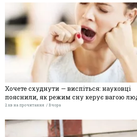
Хочете схуднути — виспіться: науковці
пояснили, як режим сну керує вагою л
2 хв на прочитання
Вчора