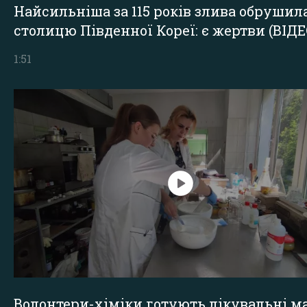
Найсильніша за 115 років злива обрушил
столицю Південної Кореї: є жертви (ВІДЕ
1:51
Волонтери-хіміки готують лікувальні ма