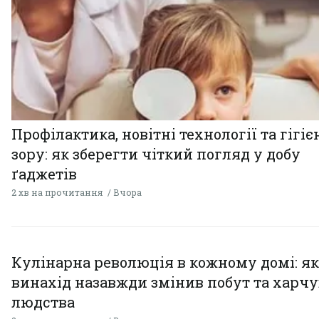
Профілактика, новітні технології та гігіє
зору: як зберегти чіткий погляд у добу
ґаджетів
2 хв на прочитання
Вчора
Кулінарна революція в кожному домі: як
винахід назавжди змінив побут та харч
людства