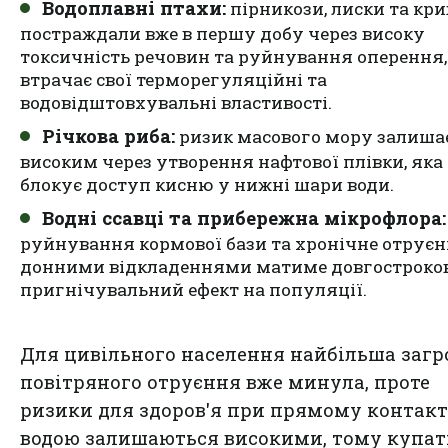
Водоплавні птахи:
пірникози, лиски та кр
постраждали вже в першу добу через високу
токсичність речовин та руйнування оперення,
втрачає свої терморегуляційні та
водовідштовхувальні властивості.
Річкова риба:
ризик масового мору залиша
високим через утворення нафтової плівки, яка
блокує доступ кисню у нижні шари води.
Водні ссавці та прибережна мікрофлора:
руйнування кормової бази та хронічне отрує
донними відкладеннями матиме довгостроко
пригнічувальний ефект на популяції.
Для цивільного населення найбільша загр
повітряного отруєння вже минула, проте
ризики для здоров'я при прямому контакт
водою залишаються високими, тому купат