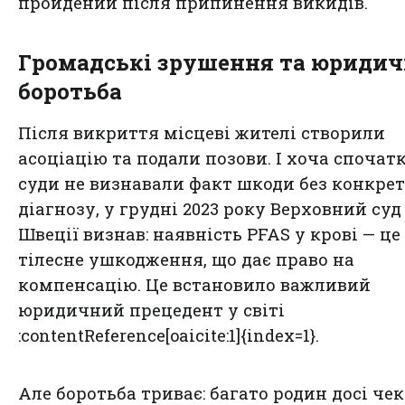
пройдений після припинення викидів.
Громадські зрушення та юридич
боротьба
Після викриття місцеві жителі створили
асоціацію та подали позови. І хоча спочат
суди не визнавали факт шкоди без конкре
діагнозу, у грудні 2023 року Верховний суд
Швеції визнав: наявність PFAS у крові — це
тілесне ушкодження, що дає право на
компенсацію. Це встановило важливий
юридичний прецедент у світі
:contentReference[oaicite:1]{index=1}.
Але боротьба триває: багато родин досі че