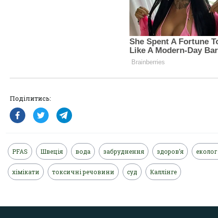
Поділитись:
PFAS
Швеція
вода
забруднення
здоров’я
еколог
хімікати
токсичні речовини
суд
Каллінге