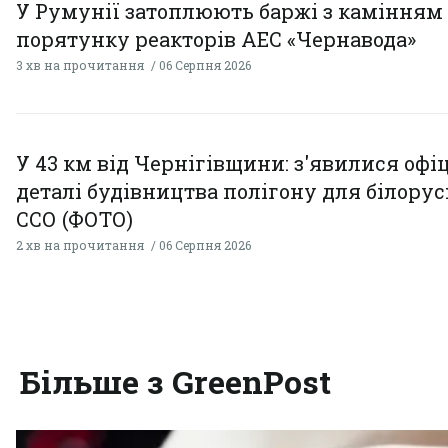
У Румунії затоплюють баржі з камінням
порятунку реакторів АЕС «Чернавода»
3 хв на прочитання
06 Серпня 2026
У 43 км від Чернігівщини: з'явилися офі
деталі будівництва полігону для білору
ССО (ФОТО)
2 хв на прочитання
06 Серпня 2026
Більше з GreenPost