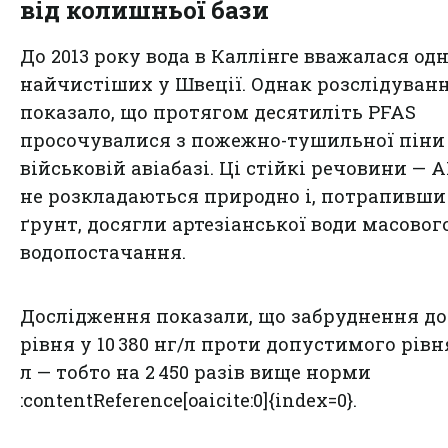
від колишньої бази
До 2013 року вода в Каллінге вважалася одн
найчистіших у Швеції. Однак розслідуван
показало, що протягом десятиліть PFAS
просочувалися з пожежно-тушильної піни
військовій авіабазі. Ці стійкі речовини — 
не розкладаються природно і, потрапивши
ґрунт, досягли артезіанської води масовог
водопостачання.
Дослідження показали, що забруднення до
рівня у 10 380 нг/л проти допустимого рівня
л — тобто на 2 450 разів вище норми
:contentReference[oaicite:0]{index=0}.