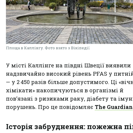
Площа в Каллінгу. Фото взято з Вікіпедії
У місті Каллінге на півдні Швеції виявили
надзвичайно високий рівень PFAS у питній
— у 2 450 разів більше допустимого. Ці «
віч
хімікати
» накопичуються в організмі й
пов’язані з ризиками раку, діабету та іму
порушень. Про це повідомляє
The Guardian
Історія забруднення: пожежна пі