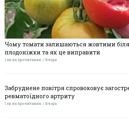
Чому томати залишаються жовтими біл
плодоніжки та як це виправити
1 хв на прочитання
Вчора
Забруднене повітря спровоковує загост
ревматоїдного артриту
1 хв на прочитання
Вчора