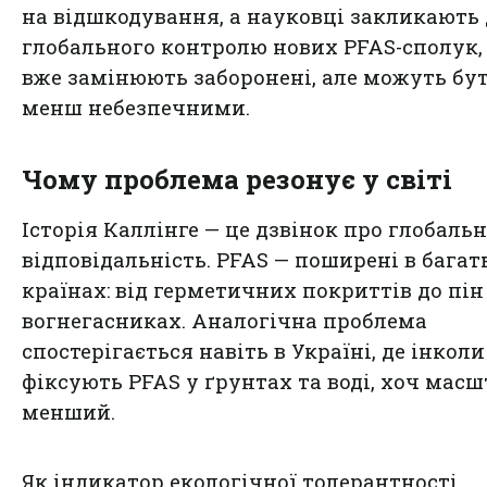
на відшкодування, а науковці закликають 
глобального контролю нових PFAS-сполук, 
вже замінюють заборонені, але можуть бу
менш небезпечними.
Чому проблема резонує у світі
Історія Каллінге — це дзвінок про глобаль
відповідальність. PFAS — поширені в багат
країнах: від герметичних покриттів до пін
вогнегасниках. Аналогічна проблема
спостерігається навіть в Україні, де інколи
фіксують PFAS у ґрунтах та воді, хоч масш
менший.
Як індикатор екологічної толерантності