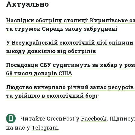
Актуально
Наслідки обстрілу столиці: Кирилівське о
та струмок Сирець знову забруднені
У Всеукраїнській екологічній лізі оцінили
шкоду довкіллю від обстрілів
Посадовця СБУ судитимуть за хабар у роз
68 тисяч доларів США
Людство вичерпало річний запас ресурсів
та увійшло в екологічний борг
Читайте GreenPost у
Facebook
. Підпису
на нас у
Telegram
.