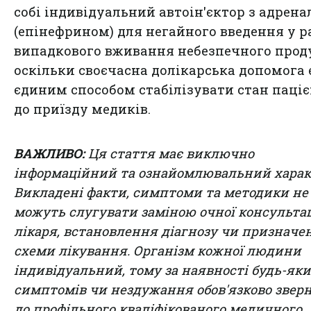
собі індивідуальний автоін'єктор з адрен
(епінефрином) для негайного введення у р
випадкового вживання небезпечного прод
оскільки своєчасна долікарська допомога 
єдиним способом стабілізувати стан паці
до приїзду медиків.
ВАЖЛИВО:
Ця стаття має виключно
інформаційний та ознайомлювальний харак
Викладені факти, симптоми та методики не
можуть слугувати заміною очної консультац
лікаря, встановлення діагнозу чи призначе
схеми лікування. Організм кожної людини
індивідуальний, тому за наявності будь-як
симптомів чи нездужання обов'язково зверн
до профільного кваліфікованого медичного