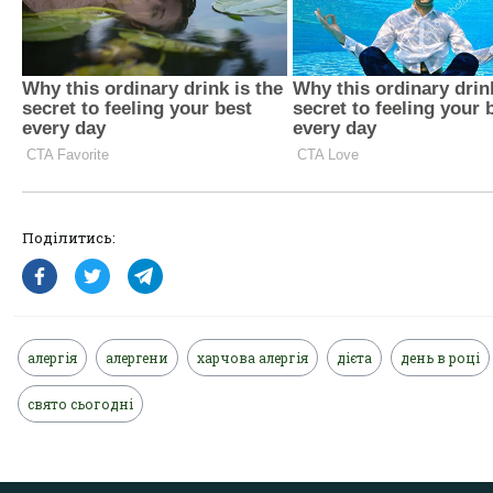
Поділитись:
алергія
алергени
харчова алергія
дієта
день в році
свято сьогодні