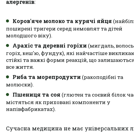
алергенів
:
Коров'яче молоко та курячі яйця
(найбі
поширені тригери серед немовлят та дітей
молодшого віку).
Арахіс та деревні горіхи
(мигдаль, волос
горіх, кеш'ю, фундук), які найчастіше виклика
стійкі та важкі форми реакцій, що залишаютьс
все життя.
Риба та морепродукти
(ракоподібні та
молюски).
Пшениця та соя
(глютен та соєвий білок ча
містяться як приховані компоненти у
напівфабрикатах).
Сучасна медицина не має універсальних лі