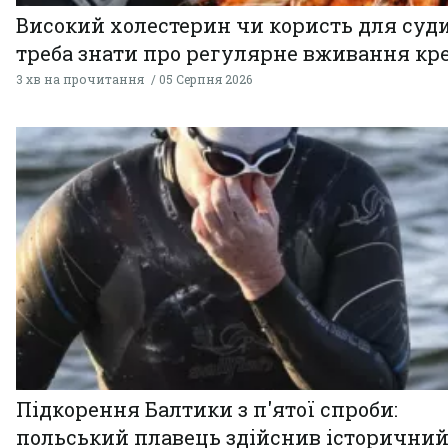
Високий холестерин чи користь для суди
треба знати про регулярне вживання кр
3 хв на прочитання
05 Серпня 2026
Підкорення Балтики з п'ятої спроби:
польський плавець здійснив історични