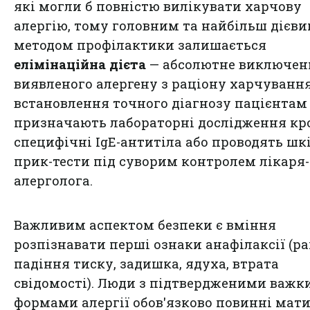
які могли б повністю вилікувати харчову
алергію, тому головним та найбільш дієв
методом профілактики залишається
елімінаційна дієта
— абсолютне виключен
виявленого алергену з раціону харчування
встановлення точного діагнозу пацієнтам
призначають лабораторні дослідження кро
специфічні IgE-антитіла або проводять шк
прик-тести під суворим контролем лікаря-
алерголога.
Важливим аспектом безпеки є вміння
розпізнавати перші ознаки анафілаксії (р
падіння тиску, задишка, ядуха, втрата
свідомості). Люди з підтвердженими важ
формами алергії обов'язково повинні мат