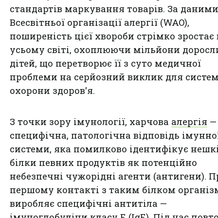
стандартів маркування товарів. За даним
Всесвітньої організації алергії (WAO),
поширеність цієї хвороби стрімко зростає 
усьому світі, охоплюючи мільйони доросл
дітей, що перетворює її з суто медичної
проблеми на серйозний виклик для систе
охорони здоров'я.
З точки зору імунології, харчова
алергія
—
специфічна, патологічна відповідь імунно
системи, яка помилково ідентифікує нешк
білки певних продуктів як потенційно
небезпечні чужорідні агенти (антигени). 
першому контакті з таким білком організ
виробляє специфічні антитіла —
імуноглобуліни класу E (IgE). Під час повт