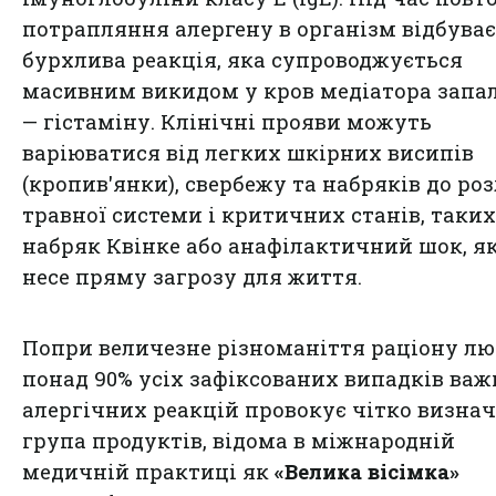
потрапляння алергену в організм відбува
бурхлива реакція, яка супроводжується
масивним викидом у кров медіатора запа
— гістаміну. Клінічні прояви можуть
варіюватися від легких шкірних висипів
(кропив'янки), свербежу та набряків до ро
травної системи і критичних станів, таких
набряк Квінке або анафілактичний шок, я
несе пряму загрозу для життя.
Попри величезне різноманіття раціону лю
понад 90% усіх зафіксованих випадків ва
алергічних реакцій провокує чітко визна
група продуктів, відома в міжнародній
медичній практиці як
«Велика вісімка»