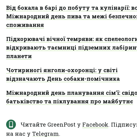
Від бокала в барі до побуту та кулінарії: в
Міжнародний день пива та межі безпечно
споживання
Підкорювачі вічної темряви: як спелеолог
відкривають таємниці підземних лабірин
планети
Чотириногі янголи-охоронці: у світі
відзначають День собаки-помічника
Міжнародний день планування сім'ї: свід
батьківство та піклування про майбутнє
Читайте GreenPost у
Facebook
. Підпису
на нас у
Telegram
.