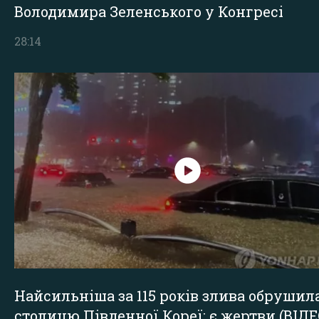
Володимира Зеленського у Конгресі
28:14
Найсильніша за 115 років злива обрушил
столицю Південної Кореї: є жертви (ВІДЕ